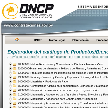
DNCP
Marco Legal
Planificación
Proceso
Explorador del catálogo de Productos/Bien
A través de esta sección usted podrá examinar los productos según su jerarq
10000000-Material Accesorios y Suministros de Plantas y Animales Vivos
11000000-Materiales de Minerales y Tejidos y de Plantas y Animales no Come
12000000-Productos quimicos incluyendo los bio-quimicos y gases industrial
13000000-Resina y Colofonia y Caucho y Espuma y Pelicula y Materiales El
14000000-Materiales y Productos de Papel
15000000-Combustibles Aditivos para combustibles, Lubricantes y Materiales
20000000-Maquinaria de mineria y perforacion de pozos y accesorios
21000000-Maquinaria y Accesorios para Agricultura Pesca, Silvicultura y Fau
22000000-Maquinaria y Accesorios para Construccion y Edificacion
23000000-Maquinaria y Accesorios de Fabricacion y Transformacion Industri
24000000-Maquinaria Accesorios y Suministros para Manejo, Acondicionamie