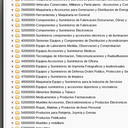
25000000-Vehiculos Comerciales, Militares y Particulares - Accesorios y C
26000000-Maquinaria y Accesorios para Generacion y Distribucion de Energ
27000000-Herramientas y Maquinaria en General
30000000-Componentes y Suministros de Fabricacion Estructuras, Obras y
31000000-Componentes y Suministros de Fabricacion
32000000-Componentes y Suministros Electronicos
39000000-Suministros componentes y accesorios electricos y de iluminacion
40000000-Sistemas Equipos y Componentes de Distribucion y Acondicionam
41000000-Equipo de Laboratorio Medida, Observacion y Comprobacion
42000000-Equipos Accesorios y Suministros Medicos
43000000-Tecnologias de Informacion, Telecomunicaciones y Radiodifusione
44000000-Equipos Accesorios y Suministros de Oficina
45000000-Equipos y Suministros de Imprenta Fotograficos y Audiovisuales
46000000-Equipos y Suministros de Defensa Orden Publico, Proteccion y Se
47000000-Equipos y Suministros de limpieza
48000000-Maquinaria Equipo y Suministros para la Industria de Servicios
49000000-Equipos suministros y accesorios deportivos y recreativos
50000000-Alimentos Bebidas y Tabaco
51000000-Medicamentos y Productos Farmaceuticos
52000000-Muebles Accesorios, Electrodomesticos y Productos Electronico
53000000-Ropas, Maletas y Productos de Aseo Personal
54000000-Productos para Relojeria, Joyeria y Gemas
55000000-Productos Publicados
56000000-Muebles y mobiliario