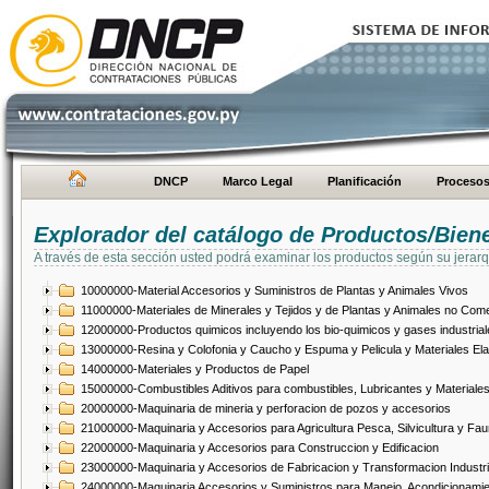
DNCP
Marco Legal
Planificación
Proceso
Explorador del catálogo de Productos/Bien
A través de esta sección usted podrá examinar los productos según su jerarq
10000000-Material Accesorios y Suministros de Plantas y Animales Vivos
11000000-Materiales de Minerales y Tejidos y de Plantas y Animales no Come
12000000-Productos quimicos incluyendo los bio-quimicos y gases industrial
13000000-Resina y Colofonia y Caucho y Espuma y Pelicula y Materiales El
14000000-Materiales y Productos de Papel
15000000-Combustibles Aditivos para combustibles, Lubricantes y Materiales
20000000-Maquinaria de mineria y perforacion de pozos y accesorios
21000000-Maquinaria y Accesorios para Agricultura Pesca, Silvicultura y Fau
22000000-Maquinaria y Accesorios para Construccion y Edificacion
23000000-Maquinaria y Accesorios de Fabricacion y Transformacion Industri
24000000-Maquinaria Accesorios y Suministros para Manejo, Acondicionamie