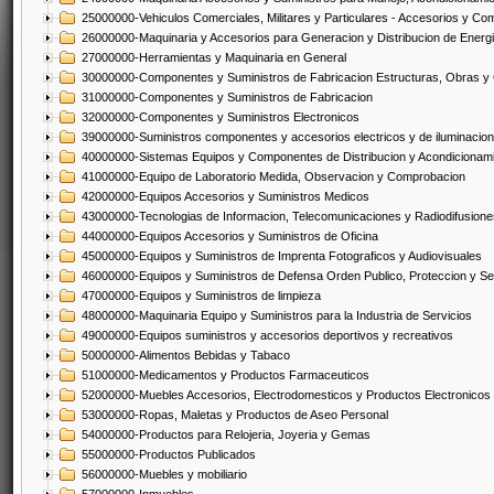
25000000-Vehiculos Comerciales, Militares y Particulares - Accesorios y C
26000000-Maquinaria y Accesorios para Generacion y Distribucion de Energ
27000000-Herramientas y Maquinaria en General
30000000-Componentes y Suministros de Fabricacion Estructuras, Obras y
31000000-Componentes y Suministros de Fabricacion
32000000-Componentes y Suministros Electronicos
39000000-Suministros componentes y accesorios electricos y de iluminacion
40000000-Sistemas Equipos y Componentes de Distribucion y Acondicionam
41000000-Equipo de Laboratorio Medida, Observacion y Comprobacion
42000000-Equipos Accesorios y Suministros Medicos
43000000-Tecnologias de Informacion, Telecomunicaciones y Radiodifusione
44000000-Equipos Accesorios y Suministros de Oficina
45000000-Equipos y Suministros de Imprenta Fotograficos y Audiovisuales
46000000-Equipos y Suministros de Defensa Orden Publico, Proteccion y Se
47000000-Equipos y Suministros de limpieza
48000000-Maquinaria Equipo y Suministros para la Industria de Servicios
49000000-Equipos suministros y accesorios deportivos y recreativos
50000000-Alimentos Bebidas y Tabaco
51000000-Medicamentos y Productos Farmaceuticos
52000000-Muebles Accesorios, Electrodomesticos y Productos Electronico
53000000-Ropas, Maletas y Productos de Aseo Personal
54000000-Productos para Relojeria, Joyeria y Gemas
55000000-Productos Publicados
56000000-Muebles y mobiliario