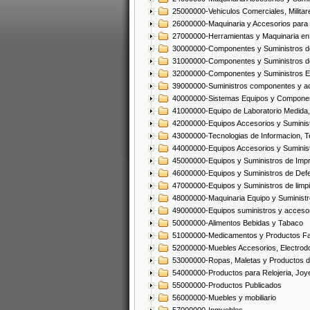
25000000-Vehiculos Comerciales, Militar
26000000-Maquinaria y Accesorios para 
27000000-Herramientas y Maquinaria en
30000000-Componentes y Suministros de
31000000-Componentes y Suministros d
32000000-Componentes y Suministros El
39000000-Suministros componentes y acc
40000000-Sistemas Equipos y Component
41000000-Equipo de Laboratorio Medida
42000000-Equipos Accesorios y Suminis
43000000-Tecnologias de Informacion, T
44000000-Equipos Accesorios y Suminist
45000000-Equipos y Suministros de Impr
46000000-Equipos y Suministros de Defe
47000000-Equipos y Suministros de limp
48000000-Maquinaria Equipo y Suministro
49000000-Equipos suministros y accesor
50000000-Alimentos Bebidas y Tabaco
51000000-Medicamentos y Productos F
52000000-Muebles Accesorios, Electrod
53000000-Ropas, Maletas y Productos d
54000000-Productos para Relojeria, Jo
55000000-Productos Publicados
56000000-Muebles y mobiliario