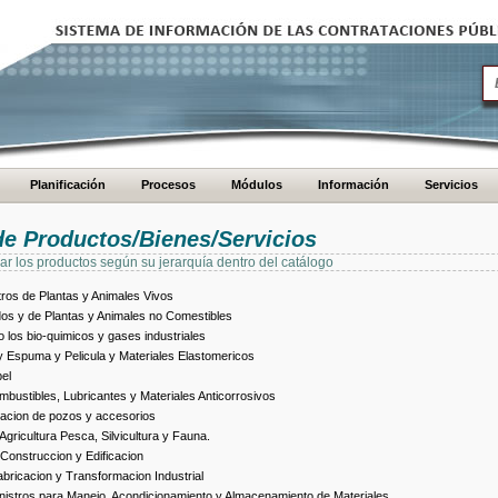
Planificación
Procesos
Módulos
Información
Servicios
de Productos/Bienes/Servicios
ar los productos según su jerarquía dentro del catálogo
ros de Plantas y Animales Vivos
dos y de Plantas y Animales no Comestibles
los bio-quimicos y gases industriales
 Espuma y Pelicula y Materiales Elastomericos
el
bustibles, Lubricantes y Materiales Anticorrosivos
racion de pozos y accesorios
ricultura Pesca, Silvicultura y Fauna.
Construccion y Edificacion
ricacion y Transformacion Industrial
istros para Manejo, Acondicionamiento y Almacenamiento de Materiales