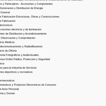
es y Particulares - Accesorios y Componentes
Generacion y Distribucion de Energia
 General
 Fabricacion Estructuras, Obras y Construcciones
e Fabricacion
ectronicos
esorios electricos y de iluminacion
es de Distribucion y Acondicionamiento
, Observacion y Comprobacion
tros Medicos
elecomunicaciones y Radiodifusiones
ros de Oficina
enta Fotograficos y Audiovisuales
nsa Orden Publico, Proteccion y Seguridad
ieza
s para la Industria de Servicios
ios deportivos y recreativos
armaceuticos
omesticos y Productos Electronicos de Consumo
e Aseo Personal
yeria y Gemas