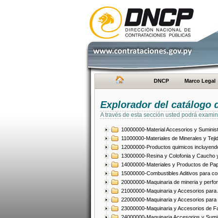
DNCP
Marco Legal
Explorador del catálogo 
A través de esta sección usted podrá examin
10000000-Material Accesorios y Suminist
11000000-Materiales de Minerales y Teji
12000000-Productos quimicos incluyendo 
13000000-Resina y Colofonia y Caucho y
14000000-Materiales y Productos de Pap
15000000-Combustibles Aditivos para com
20000000-Maquinaria de mineria y perfo
21000000-Maquinaria y Accesorios para Ag
22000000-Maquinaria y Accesorios para 
23000000-Maquinaria y Accesorios de Fab
24000000-Maquinaria Accesorios y Sumin