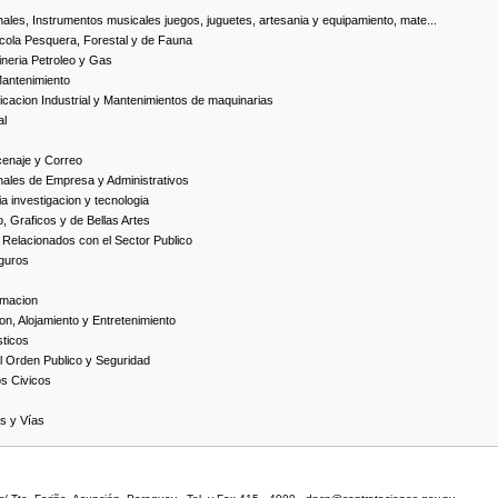
ales, Instrumentos musicales juegos, juguetes, artesania y equipamiento, mate...
cola Pesquera, Forestal y de Fauna
neria Petroleo y Gas
Mantenimiento
cacion Industrial y Mantenimientos de maquinarias
al
cenaje y Correo
nales de Empresa y Administrativos
 investigacion y tecnologia
, Graficos y de Bellas Artes
 Relacionados con el Sector Publico
guros
rmacion
on, Alojamiento y Entretenimiento
ticos
 Orden Publico y Seguridad
os Civicos
as y Vías