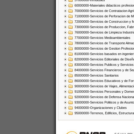
57000000-Inmuebles
60000000-Materiales didacticos profesion
70000000-Servicios de Contratacion Agri
71000000-Servicios de Perforacion de Mi
72000000-Servicios de Construccion y 
73000000-Servicios de Produccion, Fabri
76000000-Servicios de Limpieza Industri
77000000-Servicios Medioambientales
78000000-Servicios de Transporte Alma
80000000-Servicios de Gestion Profesio
81000000-Servicios basados en ingenieria
82000000-Servicios Editoriales de Diseño
83000000-Servicios Publicos y Servicios
84000000-Servicios Financieros y de Se
85000000-Servicios Sanitarios
86000000-Servicios Educativos y de Fo
90000000-Servicios de Viajes, Alimentaci
91000000-Servicios Personales y Domes
92000000-Servicios de Defensa Nacional
93000000-Servicios Politicos y de Asunt
94000000-Organizaciones y Clubes
95000000-Terrenos, Edificios, Estructur