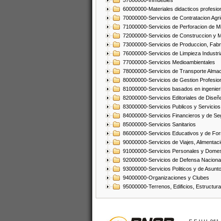
57000000-Inmuebles
60000000-Materiales didacticos profesion
70000000-Servicios de Contratacion Agri
71000000-Servicios de Perforacion de Mi
72000000-Servicios de Construccion y 
73000000-Servicios de Produccion, Fabri
76000000-Servicios de Limpieza Industri
77000000-Servicios Medioambientales
78000000-Servicios de Transporte Alma
80000000-Servicios de Gestion Profesio
81000000-Servicios basados en ingenieria
82000000-Servicios Editoriales de Diseño
83000000-Servicios Publicos y Servicios
84000000-Servicios Financieros y de Se
85000000-Servicios Sanitarios
86000000-Servicios Educativos y de Fo
90000000-Servicios de Viajes, Alimentaci
91000000-Servicios Personales y Domes
92000000-Servicios de Defensa Nacional
93000000-Servicios Politicos y de Asunt
94000000-Organizaciones y Clubes
95000000-Terrenos, Edificios, Estructur