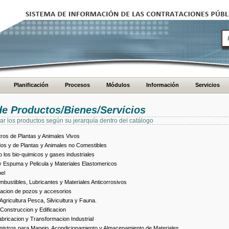
Planificación
Procesos
Módulos
Información
Servicios
de Productos/Bienes/Servicios
ar los productos según su jerarquía dentro del catálogo
ros de Plantas y Animales Vivos
dos y de Plantas y Animales no Comestibles
los bio-quimicos y gases industriales
 Espuma y Pelicula y Materiales Elastomericos
el
bustibles, Lubricantes y Materiales Anticorrosivos
racion de pozos y accesorios
ricultura Pesca, Silvicultura y Fauna.
Construccion y Edificacion
ricacion y Transformacion Industrial
istros para Manejo, Acondicionamiento y Almacenamiento de Materiales