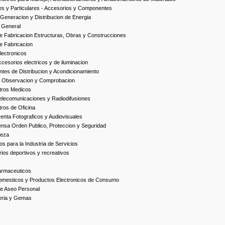
es y Particulares - Accesorios y Componentes
Generacion y Distribucion de Energia
 General
 Fabricacion Estructuras, Obras y Construcciones
e Fabricacion
ectronicos
esorios electricos y de iluminacion
es de Distribucion y Acondicionamiento
, Observacion y Comprobacion
tros Medicos
elecomunicaciones y Radiodifusiones
ros de Oficina
enta Fotograficos y Audiovisuales
nsa Orden Publico, Proteccion y Seguridad
ieza
s para la Industria de Servicios
ios deportivos y recreativos
armaceuticos
omesticos y Productos Electronicos de Consumo
e Aseo Personal
yeria y Gemas