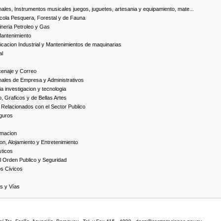
ales, Instrumentos musicales juegos, juguetes, artesania y equipamiento, mate...
cola Pesquera, Forestal y de Fauna
neria Petroleo y Gas
Mantenimiento
cacion Industrial y Mantenimientos de maquinarias
al
cenaje y Correo
nales de Empresa y Administrativos
 investigacion y tecnologia
, Graficos y de Bellas Artes
 Relacionados con el Sector Publico
guros
rmacion
on, Alojamiento y Entretenimiento
ticos
 Orden Publico y Seguridad
os Civicos
as y Vías