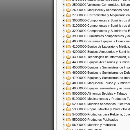
25000000-Vehiculos Comerciales, Militar
26000000-Maquinaria y Accesorios para 
27000000-Herramientas y Maquinaria en
30000000-Componentes y Suministros de
31000000-Componentes y Suministros d
32000000-Componentes y Suministros El
39000000-Suministros componentes y acc
40000000-Sistemas Equipos y Component
41000000-Equipo de Laboratorio Medida
42000000-Equipos Accesorios y Suminis
43000000-Tecnologias de Informacion, T
44000000-Equipos Accesorios y Suminist
45000000-Equipos y Suministros de Impr
46000000-Equipos y Suministros de Defe
47000000-Equipos y Suministros de limp
48000000-Maquinaria Equipo y Suministro
49000000-Equipos suministros y accesor
50000000-Alimentos Bebidas y Tabaco
51000000-Medicamentos y Productos F
52000000-Muebles Accesorios, Electrod
53000000-Ropas, Maletas y Productos d
54000000-Productos para Relojeria, Jo
55000000-Productos Publicados
56000000-Muebles y mobiliario