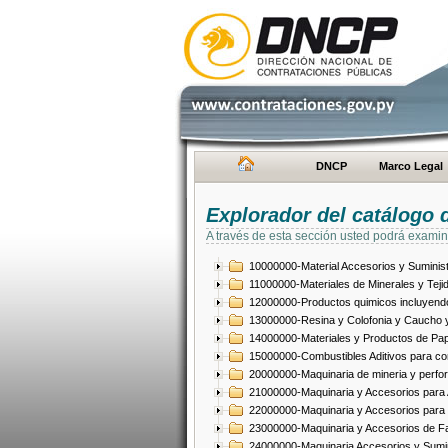
DNCP
Marco Legal
Explorador del catálogo 
A través de esta sección usted podrá examin
10000000-Material Accesorios y Suminist
11000000-Materiales de Minerales y Teji
12000000-Productos quimicos incluyendo 
13000000-Resina y Colofonia y Caucho y
14000000-Materiales y Productos de Pap
15000000-Combustibles Aditivos para com
20000000-Maquinaria de mineria y perfo
21000000-Maquinaria y Accesorios para Ag
22000000-Maquinaria y Accesorios para 
23000000-Maquinaria y Accesorios de Fab
24000000-Maquinaria Accesorios y Sumin