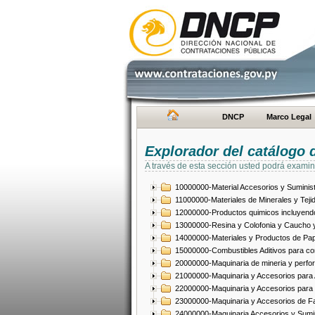
DNCP
Marco Legal
Explorador del catálogo 
A través de esta sección usted podrá examin
10000000-Material Accesorios y Suminist
11000000-Materiales de Minerales y Teji
12000000-Productos quimicos incluyendo 
13000000-Resina y Colofonia y Caucho y
14000000-Materiales y Productos de Pap
15000000-Combustibles Aditivos para com
20000000-Maquinaria de mineria y perfo
21000000-Maquinaria y Accesorios para Ag
22000000-Maquinaria y Accesorios para 
23000000-Maquinaria y Accesorios de Fab
24000000-Maquinaria Accesorios y Sumin