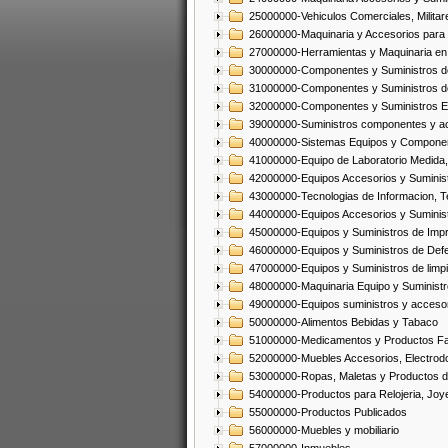
25000000-Vehiculos Comerciales, Militar
26000000-Maquinaria y Accesorios para 
27000000-Herramientas y Maquinaria en
30000000-Componentes y Suministros de
31000000-Componentes y Suministros d
32000000-Componentes y Suministros El
39000000-Suministros componentes y acc
40000000-Sistemas Equipos y Component
41000000-Equipo de Laboratorio Medida
42000000-Equipos Accesorios y Suminis
43000000-Tecnologias de Informacion, T
44000000-Equipos Accesorios y Suminist
45000000-Equipos y Suministros de Impr
46000000-Equipos y Suministros de Defe
47000000-Equipos y Suministros de limp
48000000-Maquinaria Equipo y Suministro
49000000-Equipos suministros y accesor
50000000-Alimentos Bebidas y Tabaco
51000000-Medicamentos y Productos F
52000000-Muebles Accesorios, Electrod
53000000-Ropas, Maletas y Productos d
54000000-Productos para Relojeria, Jo
55000000-Productos Publicados
56000000-Muebles y mobiliario