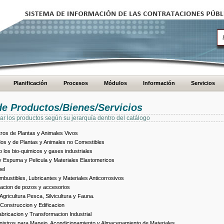
Planificación
Procesos
Módulos
Información
Servicios
de Productos/Bienes/Servicios
ar los productos según su jerarquía dentro del catálogo
ros de Plantas y Animales Vivos
dos y de Plantas y Animales no Comestibles
los bio-quimicos y gases industriales
 Espuma y Pelicula y Materiales Elastomericos
el
bustibles, Lubricantes y Materiales Anticorrosivos
racion de pozos y accesorios
ricultura Pesca, Silvicultura y Fauna.
Construccion y Edificacion
ricacion y Transformacion Industrial
istros para Manejo, Acondicionamiento y Almacenamiento de Materiales