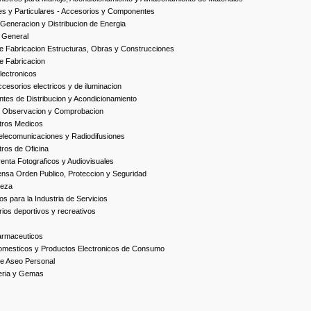
es y Particulares - Accesorios y Componentes
Generacion y Distribucion de Energia
 General
 Fabricacion Estructuras, Obras y Construcciones
e Fabricacion
ectronicos
esorios electricos y de iluminacion
es de Distribucion y Acondicionamiento
, Observacion y Comprobacion
tros Medicos
elecomunicaciones y Radiodifusiones
ros de Oficina
enta Fotograficos y Audiovisuales
nsa Orden Publico, Proteccion y Seguridad
ieza
s para la Industria de Servicios
ios deportivos y recreativos
armaceuticos
omesticos y Productos Electronicos de Consumo
e Aseo Personal
yeria y Gemas