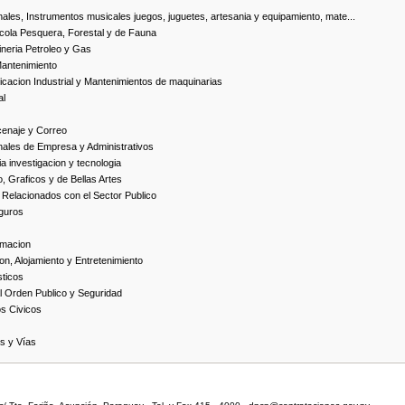
ales, Instrumentos musicales juegos, juguetes, artesania y equipamiento, mate...
cola Pesquera, Forestal y de Fauna
neria Petroleo y Gas
Mantenimiento
cacion Industrial y Mantenimientos de maquinarias
al
cenaje y Correo
nales de Empresa y Administrativos
 investigacion y tecnologia
, Graficos y de Bellas Artes
 Relacionados con el Sector Publico
guros
rmacion
on, Alojamiento y Entretenimiento
ticos
 Orden Publico y Seguridad
os Civicos
as y Vías