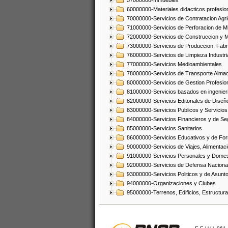
57000000-Inmuebles
60000000-Materiales didacticos profesion
70000000-Servicios de Contratacion Agri
71000000-Servicios de Perforacion de Mi
72000000-Servicios de Construccion y 
73000000-Servicios de Produccion, Fabri
76000000-Servicios de Limpieza Industri
77000000-Servicios Medioambientales
78000000-Servicios de Transporte Alma
80000000-Servicios de Gestion Profesio
81000000-Servicios basados en ingenieria
82000000-Servicios Editoriales de Diseño
83000000-Servicios Publicos y Servicios
84000000-Servicios Financieros y de Se
85000000-Servicios Sanitarios
86000000-Servicios Educativos y de Fo
90000000-Servicios de Viajes, Alimentaci
91000000-Servicios Personales y Domes
92000000-Servicios de Defensa Nacional
93000000-Servicios Politicos y de Asunt
94000000-Organizaciones y Clubes
95000000-Terrenos, Edificios, Estructur