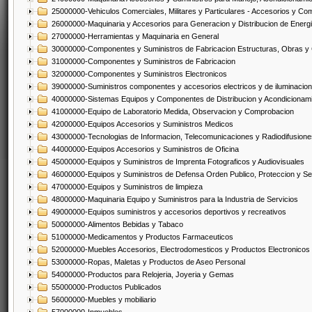
25000000-Vehiculos Comerciales, Militares y Particulares - Accesorios y C
26000000-Maquinaria y Accesorios para Generacion y Distribucion de Energ
27000000-Herramientas y Maquinaria en General
30000000-Componentes y Suministros de Fabricacion Estructuras, Obras y
31000000-Componentes y Suministros de Fabricacion
32000000-Componentes y Suministros Electronicos
39000000-Suministros componentes y accesorios electricos y de iluminacion
40000000-Sistemas Equipos y Componentes de Distribucion y Acondicionam
41000000-Equipo de Laboratorio Medida, Observacion y Comprobacion
42000000-Equipos Accesorios y Suministros Medicos
43000000-Tecnologias de Informacion, Telecomunicaciones y Radiodifusione
44000000-Equipos Accesorios y Suministros de Oficina
45000000-Equipos y Suministros de Imprenta Fotograficos y Audiovisuales
46000000-Equipos y Suministros de Defensa Orden Publico, Proteccion y Se
47000000-Equipos y Suministros de limpieza
48000000-Maquinaria Equipo y Suministros para la Industria de Servicios
49000000-Equipos suministros y accesorios deportivos y recreativos
50000000-Alimentos Bebidas y Tabaco
51000000-Medicamentos y Productos Farmaceuticos
52000000-Muebles Accesorios, Electrodomesticos y Productos Electronico
53000000-Ropas, Maletas y Productos de Aseo Personal
54000000-Productos para Relojeria, Joyeria y Gemas
55000000-Productos Publicados
56000000-Muebles y mobiliario