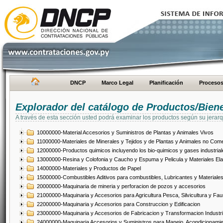
DNCP
Marco Legal
Planificación
Proceso
Explorador del catálogo de Productos/Bien
A través de esta sección usted podrá examinar los productos según su jerarq
10000000-Material Accesorios y Suministros de Plantas y Animales Vivos
11000000-Materiales de Minerales y Tejidos y de Plantas y Animales no Come
12000000-Productos quimicos incluyendo los bio-quimicos y gases industrial
13000000-Resina y Colofonia y Caucho y Espuma y Pelicula y Materiales El
14000000-Materiales y Productos de Papel
15000000-Combustibles Aditivos para combustibles, Lubricantes y Materiales
20000000-Maquinaria de mineria y perforacion de pozos y accesorios
21000000-Maquinaria y Accesorios para Agricultura Pesca, Silvicultura y Fau
22000000-Maquinaria y Accesorios para Construccion y Edificacion
23000000-Maquinaria y Accesorios de Fabricacion y Transformacion Industri
24000000-Maquinaria Accesorios y Suministros para Manejo, Acondicionamie