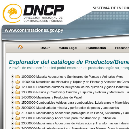
DNCP
Marco Legal
Planificación
Proceso
Explorador del catálogo de Productos/Bien
A través de esta sección usted podrá examinar los productos según su jerarq
10000000-Material Accesorios y Suministros de Plantas y Animales Vivos
11000000-Materiales de Minerales y Tejidos y de Plantas y Animales no Come
12000000-Productos quimicos incluyendo los bio-quimicos y gases industrial
13000000-Resina y Colofonia y Caucho y Espuma y Pelicula y Materiales El
14000000-Materiales y Productos de Papel
15000000-Combustibles Aditivos para combustibles, Lubricantes y Materiales
20000000-Maquinaria de mineria y perforacion de pozos y accesorios
21000000-Maquinaria y Accesorios para Agricultura Pesca, Silvicultura y Fau
22000000-Maquinaria y Accesorios para Construccion y Edificacion
23000000-Maquinaria y Accesorios de Fabricacion y Transformacion Industri
24000000-Maquinaria Accesorios y Suministros para Manejo, Acondicionamie