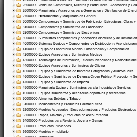
25000000-Vehiculos Comerciales, Militares y Particulares - Accesorios y C
26000000-Maquinaria y Accesorios para Generacion y Distribucion de Energ
27000000-Herramientas y Maquinaria en General
30000000-Componentes y Suministros de Fabricacion Estructuras, Obras y
31000000-Componentes y Suministros de Fabricacion
32000000-Componentes y Suministros Electronicos
39000000-Suministros componentes y accesorios electricos y de iluminacion
40000000-Sistemas Equipos y Componentes de Distribucion y Acondicionam
41000000-Equipo de Laboratorio Medida, Observacion y Comprobacion
42000000-Equipos Accesorios y Suministros Medicos
43000000-Tecnologias de Informacion, Telecomunicaciones y Radiodifusione
44000000-Equipos Accesorios y Suministros de Oficina
45000000-Equipos y Suministros de Imprenta Fotograficos y Audiovisuales
46000000-Equipos y Suministros de Defensa Orden Publico, Proteccion y Se
47000000-Equipos y Suministros de limpieza
48000000-Maquinaria Equipo y Suministros para la Industria de Servicios
49000000-Equipos suministros y accesorios deportivos y recreativos
50000000-Alimentos Bebidas y Tabaco
51000000-Medicamentos y Productos Farmaceuticos
52000000-Muebles Accesorios, Electrodomesticos y Productos Electronico
53000000-Ropas, Maletas y Productos de Aseo Personal
54000000-Productos para Relojeria, Joyeria y Gemas
55000000-Productos Publicados
56000000-Muebles y mobiliario