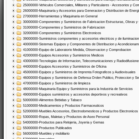
25000000-Vehiculos Comerciales, Militares y Particulares - Accesorios y C
26000000-Maquinaria y Accesorios para Generacion y Distribucion de Energ
27000000-Herramientas y Maquinaria en General
30000000-Componentes y Suministros de Fabricacion Estructuras, Obras y
31000000-Componentes y Suministros de Fabricacion
32000000-Componentes y Suministros Electronicos
39000000-Suministros componentes y accesorios electricos y de iluminacion
40000000-Sistemas Equipos y Componentes de Distribucion y Acondicionam
41000000-Equipo de Laboratorio Medida, Observacion y Comprobacion
42000000-Equipos Accesorios y Suministros Medicos
43000000-Tecnologias de Informacion, Telecomunicaciones y Radiodifusione
44000000-Equipos Accesorios y Suministros de Oficina
45000000-Equipos y Suministros de Imprenta Fotograficos y Audiovisuales
46000000-Equipos y Suministros de Defensa Orden Publico, Proteccion y Se
47000000-Equipos y Suministros de limpieza
48000000-Maquinaria Equipo y Suministros para la Industria de Servicios
49000000-Equipos suministros y accesorios deportivos y recreativos
50000000-Alimentos Bebidas y Tabaco
51000000-Medicamentos y Productos Farmaceuticos
52000000-Muebles Accesorios, Electrodomesticos y Productos Electronico
53000000-Ropas, Maletas y Productos de Aseo Personal
54000000-Productos para Relojeria, Joyeria y Gemas
55000000-Productos Publicados
56000000-Muebles y mobiliario