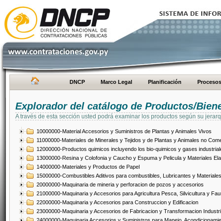
DNCP
Marco Legal
Planificación
Proceso
Explorador del catálogo de Productos/Bien
A través de esta sección usted podrá examinar los productos según su jerarq
10000000-Material Accesorios y Suministros de Plantas y Animales Vivos
11000000-Materiales de Minerales y Tejidos y de Plantas y Animales no Come
12000000-Productos quimicos incluyendo los bio-quimicos y gases industrial
13000000-Resina y Colofonia y Caucho y Espuma y Pelicula y Materiales El
14000000-Materiales y Productos de Papel
15000000-Combustibles Aditivos para combustibles, Lubricantes y Materiales
20000000-Maquinaria de mineria y perforacion de pozos y accesorios
21000000-Maquinaria y Accesorios para Agricultura Pesca, Silvicultura y Fau
22000000-Maquinaria y Accesorios para Construccion y Edificacion
23000000-Maquinaria y Accesorios de Fabricacion y Transformacion Industri
24000000-Maquinaria Accesorios y Suministros para Manejo, Acondicionamie