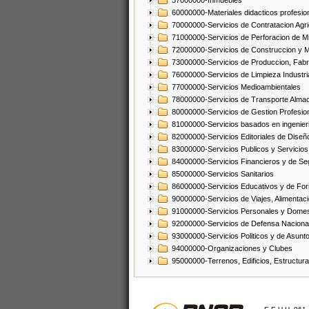
57000000-Inmuebles
60000000-Materiales didacticos profesion
70000000-Servicios de Contratacion Agri
71000000-Servicios de Perforacion de Mi
72000000-Servicios de Construccion y 
73000000-Servicios de Produccion, Fabri
76000000-Servicios de Limpieza Industri
77000000-Servicios Medioambientales
78000000-Servicios de Transporte Alma
80000000-Servicios de Gestion Profesio
81000000-Servicios basados en ingenieria
82000000-Servicios Editoriales de Diseño
83000000-Servicios Publicos y Servicios
84000000-Servicios Financieros y de Se
85000000-Servicios Sanitarios
86000000-Servicios Educativos y de Fo
90000000-Servicios de Viajes, Alimentaci
91000000-Servicios Personales y Domes
92000000-Servicios de Defensa Nacional
93000000-Servicios Politicos y de Asunt
94000000-Organizaciones y Clubes
95000000-Terrenos, Edificios, Estructur