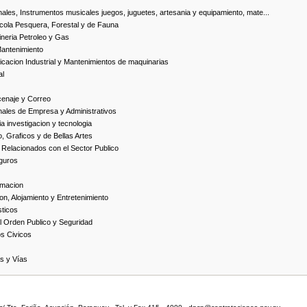
ales, Instrumentos musicales juegos, juguetes, artesania y equipamiento, mate...
cola Pesquera, Forestal y de Fauna
neria Petroleo y Gas
Mantenimiento
cacion Industrial y Mantenimientos de maquinarias
al
cenaje y Correo
nales de Empresa y Administrativos
 investigacion y tecnologia
, Graficos y de Bellas Artes
 Relacionados con el Sector Publico
guros
rmacion
on, Alojamiento y Entretenimiento
ticos
 Orden Publico y Seguridad
os Civicos
as y Vías