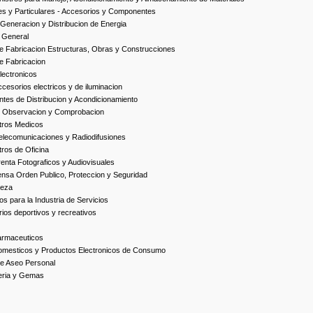
es y Particulares - Accesorios y Componentes
Generacion y Distribucion de Energia
 General
 Fabricacion Estructuras, Obras y Construcciones
e Fabricacion
ectronicos
esorios electricos y de iluminacion
es de Distribucion y Acondicionamiento
, Observacion y Comprobacion
tros Medicos
elecomunicaciones y Radiodifusiones
ros de Oficina
enta Fotograficos y Audiovisuales
nsa Orden Publico, Proteccion y Seguridad
ieza
s para la Industria de Servicios
ios deportivos y recreativos
armaceuticos
omesticos y Productos Electronicos de Consumo
e Aseo Personal
yeria y Gemas