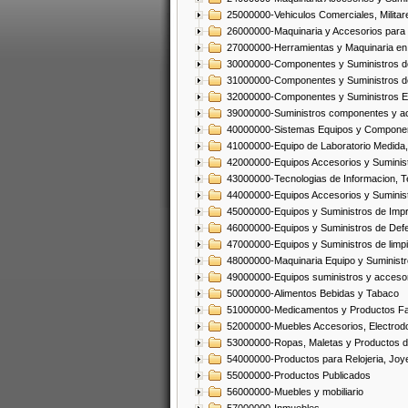
25000000-Vehiculos Comerciales, Militar
26000000-Maquinaria y Accesorios para 
27000000-Herramientas y Maquinaria en
30000000-Componentes y Suministros de
31000000-Componentes y Suministros d
32000000-Componentes y Suministros El
39000000-Suministros componentes y acc
40000000-Sistemas Equipos y Component
41000000-Equipo de Laboratorio Medida
42000000-Equipos Accesorios y Suminis
43000000-Tecnologias de Informacion, T
44000000-Equipos Accesorios y Suminist
45000000-Equipos y Suministros de Impr
46000000-Equipos y Suministros de Defe
47000000-Equipos y Suministros de limp
48000000-Maquinaria Equipo y Suministro
49000000-Equipos suministros y accesor
50000000-Alimentos Bebidas y Tabaco
51000000-Medicamentos y Productos F
52000000-Muebles Accesorios, Electrod
53000000-Ropas, Maletas y Productos d
54000000-Productos para Relojeria, Jo
55000000-Productos Publicados
56000000-Muebles y mobiliario