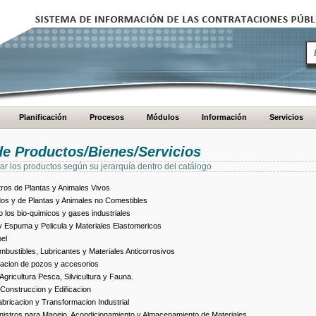
Planificación
Procesos
Módulos
Información
Servicios
de Productos/Bienes/Servicios
ar los productos según su jerarquía dentro del catálogo
ros de Plantas y Animales Vivos
dos y de Plantas y Animales no Comestibles
los bio-quimicos y gases industriales
 Espuma y Pelicula y Materiales Elastomericos
el
bustibles, Lubricantes y Materiales Anticorrosivos
racion de pozos y accesorios
ricultura Pesca, Silvicultura y Fauna.
Construccion y Edificacion
ricacion y Transformacion Industrial
istros para Manejo, Acondicionamiento y Almacenamiento de Materiales