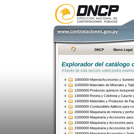
DNCP
Marco Legal
Explorador del catálogo 
A través de esta sección usted podrá examin
10000000-Material Accesorios y Suminist
11000000-Materiales de Minerales y Teji
12000000-Productos quimicos incluyendo 
13000000-Resina y Colofonia y Caucho y
14000000-Materiales y Productos de Pap
15000000-Combustibles Aditivos para com
20000000-Maquinaria de mineria y perfo
21000000-Maquinaria y Accesorios para Ag
22000000-Maquinaria y Accesorios para 
23000000-Maquinaria y Accesorios de Fab
24000000-Maquinaria Accesorios y Sumin