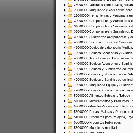
25000000-Vehiculos Comerciales, Militar
26000000-Maquinaria y Accesorios para 
27000000-Herramientas y Maquinaria en
30000000-Componentes y Suministros de
31000000-Componentes y Suministros d
32000000-Componentes y Suministros El
39000000-Suministros componentes y acc
40000000-Sistemas Equipos y Component
41000000-Equipo de Laboratorio Medida
42000000-Equipos Accesorios y Suminis
43000000-Tecnologias de Informacion, T
44000000-Equipos Accesorios y Suminist
45000000-Equipos y Suministros de Impr
46000000-Equipos y Suministros de Defe
47000000-Equipos y Suministros de limp
48000000-Maquinaria Equipo y Suministro
49000000-Equipos suministros y accesor
50000000-Alimentos Bebidas y Tabaco
51000000-Medicamentos y Productos F
52000000-Muebles Accesorios, Electrod
53000000-Ropas, Maletas y Productos d
54000000-Productos para Relojeria, Jo
55000000-Productos Publicados
56000000-Muebles y mobiliario