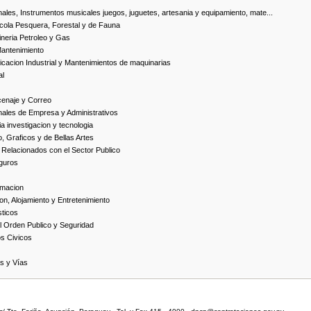
ales, Instrumentos musicales juegos, juguetes, artesania y equipamiento, mate...
cola Pesquera, Forestal y de Fauna
neria Petroleo y Gas
Mantenimiento
cacion Industrial y Mantenimientos de maquinarias
al
cenaje y Correo
nales de Empresa y Administrativos
 investigacion y tecnologia
, Graficos y de Bellas Artes
 Relacionados con el Sector Publico
guros
rmacion
on, Alojamiento y Entretenimiento
ticos
 Orden Publico y Seguridad
os Civicos
as y Vías