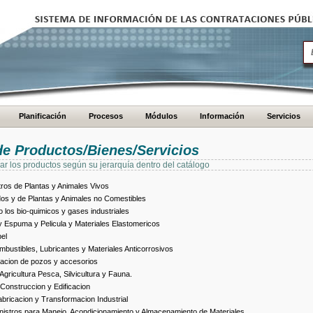
Planificación
Procesos
Módulos
Información
Servicios
de Productos/Bienes/Servicios
ar los productos según su jerarquía dentro del catálogo
ros de Plantas y Animales Vivos
dos y de Plantas y Animales no Comestibles
los bio-quimicos y gases industriales
 Espuma y Pelicula y Materiales Elastomericos
el
bustibles, Lubricantes y Materiales Anticorrosivos
racion de pozos y accesorios
ricultura Pesca, Silvicultura y Fauna.
Construccion y Edificacion
ricacion y Transformacion Industrial
istros para Manejo, Acondicionamiento y Almacenamiento de Materiales