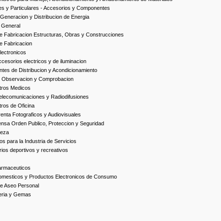
es y Particulares - Accesorios y Componentes
Generacion y Distribucion de Energia
 General
 Fabricacion Estructuras, Obras y Construcciones
e Fabricacion
ectronicos
esorios electricos y de iluminacion
es de Distribucion y Acondicionamiento
, Observacion y Comprobacion
tros Medicos
elecomunicaciones y Radiodifusiones
ros de Oficina
enta Fotograficos y Audiovisuales
nsa Orden Publico, Proteccion y Seguridad
ieza
s para la Industria de Servicios
ios deportivos y recreativos
armaceuticos
omesticos y Productos Electronicos de Consumo
e Aseo Personal
yeria y Gemas