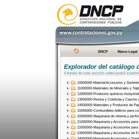
DNCP
Marco Legal
Explorador del catálogo 
A través de esta sección usted podrá examin
10000000-Material Accesorios y Suminist
11000000-Materiales de Minerales y Teji
12000000-Productos quimicos incluyendo 
13000000-Resina y Colofonia y Caucho y
14000000-Materiales y Productos de Pap
15000000-Combustibles Aditivos para com
20000000-Maquinaria de mineria y perfo
21000000-Maquinaria y Accesorios para Ag
22000000-Maquinaria y Accesorios para 
23000000-Maquinaria y Accesorios de Fab
24000000-Maquinaria Accesorios y Sumin