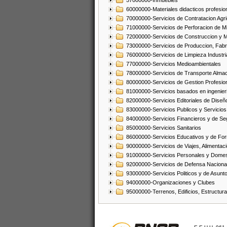
57000000-Inmuebles
60000000-Materiales didacticos profesion
70000000-Servicios de Contratacion Agri
71000000-Servicios de Perforacion de Mi
72000000-Servicios de Construccion y 
73000000-Servicios de Produccion, Fabri
76000000-Servicios de Limpieza Industri
77000000-Servicios Medioambientales
78000000-Servicios de Transporte Alma
80000000-Servicios de Gestion Profesio
81000000-Servicios basados en ingenieria
82000000-Servicios Editoriales de Diseño
83000000-Servicios Publicos y Servicios
84000000-Servicios Financieros y de Se
85000000-Servicios Sanitarios
86000000-Servicios Educativos y de Fo
90000000-Servicios de Viajes, Alimentaci
91000000-Servicios Personales y Domes
92000000-Servicios de Defensa Nacional
93000000-Servicios Politicos y de Asunt
94000000-Organizaciones y Clubes
95000000-Terrenos, Edificios, Estructur