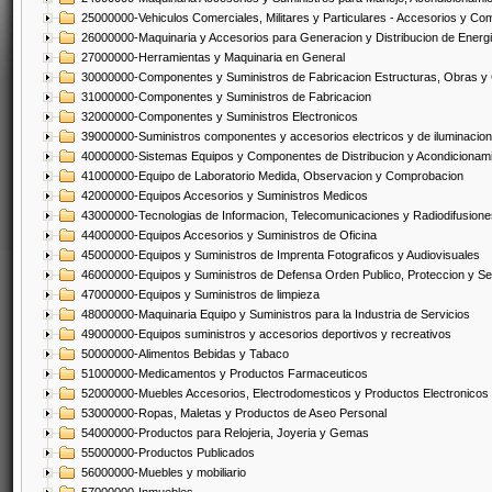
25000000-Vehiculos Comerciales, Militares y Particulares - Accesorios y C
26000000-Maquinaria y Accesorios para Generacion y Distribucion de Energ
27000000-Herramientas y Maquinaria en General
30000000-Componentes y Suministros de Fabricacion Estructuras, Obras y
31000000-Componentes y Suministros de Fabricacion
32000000-Componentes y Suministros Electronicos
39000000-Suministros componentes y accesorios electricos y de iluminacion
40000000-Sistemas Equipos y Componentes de Distribucion y Acondicionam
41000000-Equipo de Laboratorio Medida, Observacion y Comprobacion
42000000-Equipos Accesorios y Suministros Medicos
43000000-Tecnologias de Informacion, Telecomunicaciones y Radiodifusione
44000000-Equipos Accesorios y Suministros de Oficina
45000000-Equipos y Suministros de Imprenta Fotograficos y Audiovisuales
46000000-Equipos y Suministros de Defensa Orden Publico, Proteccion y Se
47000000-Equipos y Suministros de limpieza
48000000-Maquinaria Equipo y Suministros para la Industria de Servicios
49000000-Equipos suministros y accesorios deportivos y recreativos
50000000-Alimentos Bebidas y Tabaco
51000000-Medicamentos y Productos Farmaceuticos
52000000-Muebles Accesorios, Electrodomesticos y Productos Electronico
53000000-Ropas, Maletas y Productos de Aseo Personal
54000000-Productos para Relojeria, Joyeria y Gemas
55000000-Productos Publicados
56000000-Muebles y mobiliario