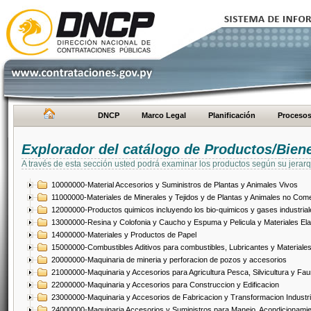
DNCP
Marco Legal
Planificación
Proceso
Explorador del catálogo de Productos/Bien
A través de esta sección usted podrá examinar los productos según su jerarq
10000000-Material Accesorios y Suministros de Plantas y Animales Vivos
11000000-Materiales de Minerales y Tejidos y de Plantas y Animales no Come
12000000-Productos quimicos incluyendo los bio-quimicos y gases industrial
13000000-Resina y Colofonia y Caucho y Espuma y Pelicula y Materiales El
14000000-Materiales y Productos de Papel
15000000-Combustibles Aditivos para combustibles, Lubricantes y Materiales
20000000-Maquinaria de mineria y perforacion de pozos y accesorios
21000000-Maquinaria y Accesorios para Agricultura Pesca, Silvicultura y Fau
22000000-Maquinaria y Accesorios para Construccion y Edificacion
23000000-Maquinaria y Accesorios de Fabricacion y Transformacion Industri
24000000-Maquinaria Accesorios y Suministros para Manejo, Acondicionamie