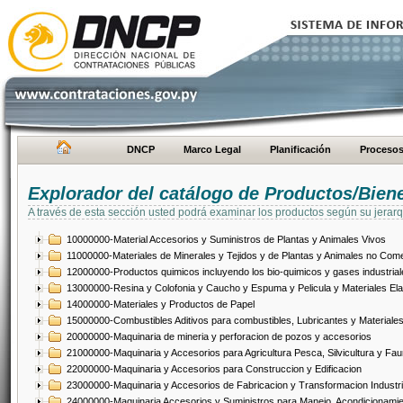
DNCP
Marco Legal
Planificación
Proceso
Explorador del catálogo de Productos/Bien
A través de esta sección usted podrá examinar los productos según su jerarq
10000000-Material Accesorios y Suministros de Plantas y Animales Vivos
11000000-Materiales de Minerales y Tejidos y de Plantas y Animales no Come
12000000-Productos quimicos incluyendo los bio-quimicos y gases industrial
13000000-Resina y Colofonia y Caucho y Espuma y Pelicula y Materiales El
14000000-Materiales y Productos de Papel
15000000-Combustibles Aditivos para combustibles, Lubricantes y Materiales
20000000-Maquinaria de mineria y perforacion de pozos y accesorios
21000000-Maquinaria y Accesorios para Agricultura Pesca, Silvicultura y Fau
22000000-Maquinaria y Accesorios para Construccion y Edificacion
23000000-Maquinaria y Accesorios de Fabricacion y Transformacion Industri
24000000-Maquinaria Accesorios y Suministros para Manejo, Acondicionamie