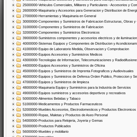
25000000-Vehiculos Comerciales, Militares y Particulares - Accesorios y C
26000000-Maquinaria y Accesorios para Generacion y Distribucion de Energ
27000000-Herramientas y Maquinaria en General
30000000-Componentes y Suministros de Fabricacion Estructuras, Obras y
31000000-Componentes y Suministros de Fabricacion
32000000-Componentes y Suministros Electronicos
39000000-Suministros componentes y accesorios electricos y de iluminacion
40000000-Sistemas Equipos y Componentes de Distribucion y Acondicionam
41000000-Equipo de Laboratorio Medida, Observacion y Comprobacion
42000000-Equipos Accesorios y Suministros Medicos
43000000-Tecnologias de Informacion, Telecomunicaciones y Radiodifusione
44000000-Equipos Accesorios y Suministros de Oficina
45000000-Equipos y Suministros de Imprenta Fotograficos y Audiovisuales
46000000-Equipos y Suministros de Defensa Orden Publico, Proteccion y Se
47000000-Equipos y Suministros de limpieza
48000000-Maquinaria Equipo y Suministros para la Industria de Servicios
49000000-Equipos suministros y accesorios deportivos y recreativos
50000000-Alimentos Bebidas y Tabaco
51000000-Medicamentos y Productos Farmaceuticos
52000000-Muebles Accesorios, Electrodomesticos y Productos Electronico
53000000-Ropas, Maletas y Productos de Aseo Personal
54000000-Productos para Relojeria, Joyeria y Gemas
55000000-Productos Publicados
56000000-Muebles y mobiliario