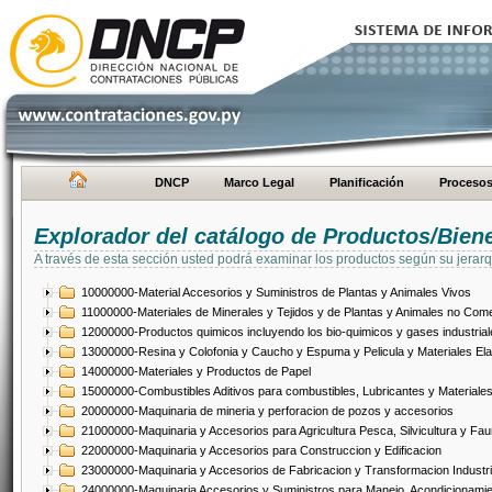
DNCP
Marco Legal
Planificación
Proceso
Explorador del catálogo de Productos/Bien
A través de esta sección usted podrá examinar los productos según su jerarq
10000000-Material Accesorios y Suministros de Plantas y Animales Vivos
11000000-Materiales de Minerales y Tejidos y de Plantas y Animales no Come
12000000-Productos quimicos incluyendo los bio-quimicos y gases industrial
13000000-Resina y Colofonia y Caucho y Espuma y Pelicula y Materiales El
14000000-Materiales y Productos de Papel
15000000-Combustibles Aditivos para combustibles, Lubricantes y Materiales
20000000-Maquinaria de mineria y perforacion de pozos y accesorios
21000000-Maquinaria y Accesorios para Agricultura Pesca, Silvicultura y Fau
22000000-Maquinaria y Accesorios para Construccion y Edificacion
23000000-Maquinaria y Accesorios de Fabricacion y Transformacion Industri
24000000-Maquinaria Accesorios y Suministros para Manejo, Acondicionamie