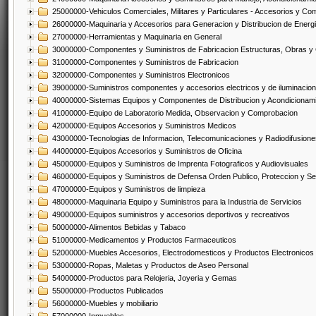
25000000-Vehiculos Comerciales, Militares y Particulares - Accesorios y C
26000000-Maquinaria y Accesorios para Generacion y Distribucion de Energ
27000000-Herramientas y Maquinaria en General
30000000-Componentes y Suministros de Fabricacion Estructuras, Obras y
31000000-Componentes y Suministros de Fabricacion
32000000-Componentes y Suministros Electronicos
39000000-Suministros componentes y accesorios electricos y de iluminacion
40000000-Sistemas Equipos y Componentes de Distribucion y Acondicionam
41000000-Equipo de Laboratorio Medida, Observacion y Comprobacion
42000000-Equipos Accesorios y Suministros Medicos
43000000-Tecnologias de Informacion, Telecomunicaciones y Radiodifusione
44000000-Equipos Accesorios y Suministros de Oficina
45000000-Equipos y Suministros de Imprenta Fotograficos y Audiovisuales
46000000-Equipos y Suministros de Defensa Orden Publico, Proteccion y Se
47000000-Equipos y Suministros de limpieza
48000000-Maquinaria Equipo y Suministros para la Industria de Servicios
49000000-Equipos suministros y accesorios deportivos y recreativos
50000000-Alimentos Bebidas y Tabaco
51000000-Medicamentos y Productos Farmaceuticos
52000000-Muebles Accesorios, Electrodomesticos y Productos Electronico
53000000-Ropas, Maletas y Productos de Aseo Personal
54000000-Productos para Relojeria, Joyeria y Gemas
55000000-Productos Publicados
56000000-Muebles y mobiliario