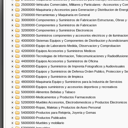
25000000-Vehiculos Comerciales, Militares y Particulares - Accesorios y C
26000000-Maquinaria y Accesorios para Generacion y Distribucion de Energ
27000000-Herramientas y Maquinaria en General
30000000-Componentes y Suministros de Fabricacion Estructuras, Obras y
31000000-Componentes y Suministros de Fabricacion
32000000-Componentes y Suministros Electronicos
39000000-Suministros componentes y accesorios electricos y de iluminacion
40000000-Sistemas Equipos y Componentes de Distribucion y Acondicionam
41000000-Equipo de Laboratorio Medida, Observacion y Comprobacion
42000000-Equipos Accesorios y Suministros Medicos
43000000-Tecnologias de Informacion, Telecomunicaciones y Radiodifusione
44000000-Equipos Accesorios y Suministros de Oficina
45000000-Equipos y Suministros de Imprenta Fotograficos y Audiovisuales
46000000-Equipos y Suministros de Defensa Orden Publico, Proteccion y Se
47000000-Equipos y Suministros de limpieza
48000000-Maquinaria Equipo y Suministros para la Industria de Servicios
49000000-Equipos suministros y accesorios deportivos y recreativos
50000000-Alimentos Bebidas y Tabaco
51000000-Medicamentos y Productos Farmaceuticos
52000000-Muebles Accesorios, Electrodomesticos y Productos Electronico
53000000-Ropas, Maletas y Productos de Aseo Personal
54000000-Productos para Relojeria, Joyeria y Gemas
55000000-Productos Publicados
56000000-Muebles y mobiliario