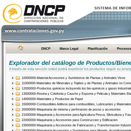
DNCP
Marco Legal
Planificación
Proceso
Explorador del catálogo de Productos/Bien
A través de esta sección usted podrá examinar los productos según su jerarq
10000000-Material Accesorios y Suministros de Plantas y Animales Vivos
11000000-Materiales de Minerales y Tejidos y de Plantas y Animales no Come
12000000-Productos quimicos incluyendo los bio-quimicos y gases industrial
13000000-Resina y Colofonia y Caucho y Espuma y Pelicula y Materiales El
14000000-Materiales y Productos de Papel
15000000-Combustibles Aditivos para combustibles, Lubricantes y Materiales
20000000-Maquinaria de mineria y perforacion de pozos y accesorios
21000000-Maquinaria y Accesorios para Agricultura Pesca, Silvicultura y Fau
22000000-Maquinaria y Accesorios para Construccion y Edificacion
23000000-Maquinaria y Accesorios de Fabricacion y Transformacion Industri
24000000-Maquinaria Accesorios y Suministros para Manejo, Acondicionamie