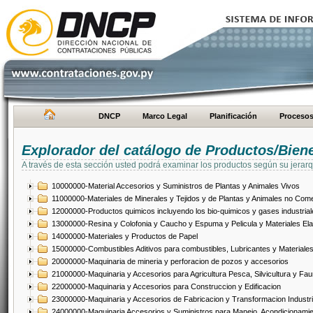
DNCP
Marco Legal
Planificación
Proceso
Explorador del catálogo de Productos/Bien
A través de esta sección usted podrá examinar los productos según su jerarq
10000000-Material Accesorios y Suministros de Plantas y Animales Vivos
11000000-Materiales de Minerales y Tejidos y de Plantas y Animales no Come
12000000-Productos quimicos incluyendo los bio-quimicos y gases industrial
13000000-Resina y Colofonia y Caucho y Espuma y Pelicula y Materiales El
14000000-Materiales y Productos de Papel
15000000-Combustibles Aditivos para combustibles, Lubricantes y Materiales
20000000-Maquinaria de mineria y perforacion de pozos y accesorios
21000000-Maquinaria y Accesorios para Agricultura Pesca, Silvicultura y Fau
22000000-Maquinaria y Accesorios para Construccion y Edificacion
23000000-Maquinaria y Accesorios de Fabricacion y Transformacion Industri
24000000-Maquinaria Accesorios y Suministros para Manejo, Acondicionamie