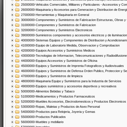
25000000-Vehiculos Comerciales, Militares y Particulares - Accesorios y C
26000000-Maquinaria y Accesorios para Generacion y Distribucion de Energ
27000000-Herramientas y Maquinaria en General
30000000-Componentes y Suministros de Fabricacion Estructuras, Obras y
31000000-Componentes y Suministros de Fabricacion
32000000-Componentes y Suministros Electronicos
39000000-Suministros componentes y accesorios electricos y de iluminacion
40000000-Sistemas Equipos y Componentes de Distribucion y Acondicionam
41000000-Equipo de Laboratorio Medida, Observacion y Comprobacion
42000000-Equipos Accesorios y Suministros Medicos
43000000-Tecnologias de Informacion, Telecomunicaciones y Radiodifusione
44000000-Equipos Accesorios y Suministros de Oficina
45000000-Equipos y Suministros de Imprenta Fotograficos y Audiovisuales
46000000-Equipos y Suministros de Defensa Orden Publico, Proteccion y Se
47000000-Equipos y Suministros de limpieza
48000000-Maquinaria Equipo y Suministros para la Industria de Servicios
49000000-Equipos suministros y accesorios deportivos y recreativos
50000000-Alimentos Bebidas y Tabaco
51000000-Medicamentos y Productos Farmaceuticos
52000000-Muebles Accesorios, Electrodomesticos y Productos Electronico
53000000-Ropas, Maletas y Productos de Aseo Personal
54000000-Productos para Relojeria, Joyeria y Gemas
55000000-Productos Publicados
56000000-Muebles y mobiliario