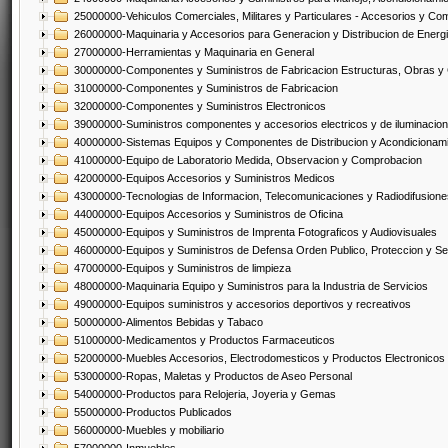
25000000-Vehiculos Comerciales, Militares y Particulares - Accesorios y C
26000000-Maquinaria y Accesorios para Generacion y Distribucion de Energ
27000000-Herramientas y Maquinaria en General
30000000-Componentes y Suministros de Fabricacion Estructuras, Obras y
31000000-Componentes y Suministros de Fabricacion
32000000-Componentes y Suministros Electronicos
39000000-Suministros componentes y accesorios electricos y de iluminacion
40000000-Sistemas Equipos y Componentes de Distribucion y Acondicionam
41000000-Equipo de Laboratorio Medida, Observacion y Comprobacion
42000000-Equipos Accesorios y Suministros Medicos
43000000-Tecnologias de Informacion, Telecomunicaciones y Radiodifusione
44000000-Equipos Accesorios y Suministros de Oficina
45000000-Equipos y Suministros de Imprenta Fotograficos y Audiovisuales
46000000-Equipos y Suministros de Defensa Orden Publico, Proteccion y Se
47000000-Equipos y Suministros de limpieza
48000000-Maquinaria Equipo y Suministros para la Industria de Servicios
49000000-Equipos suministros y accesorios deportivos y recreativos
50000000-Alimentos Bebidas y Tabaco
51000000-Medicamentos y Productos Farmaceuticos
52000000-Muebles Accesorios, Electrodomesticos y Productos Electronico
53000000-Ropas, Maletas y Productos de Aseo Personal
54000000-Productos para Relojeria, Joyeria y Gemas
55000000-Productos Publicados
56000000-Muebles y mobiliario