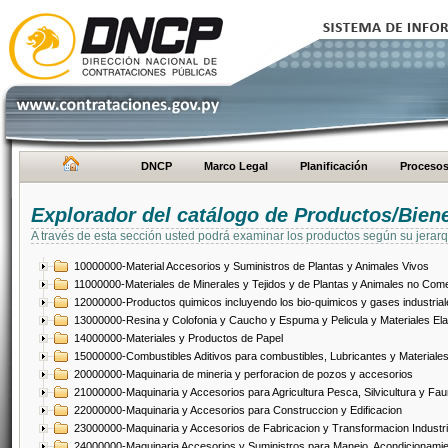
DNCP
Marco Legal
Planificación
Proceso
Explorador del catálogo de Productos/Bien
A través de esta sección usted podrá examinar los productos según su jerarq
10000000-Material Accesorios y Suministros de Plantas y Animales Vivos
11000000-Materiales de Minerales y Tejidos y de Plantas y Animales no Come
12000000-Productos quimicos incluyendo los bio-quimicos y gases industrial
13000000-Resina y Colofonia y Caucho y Espuma y Pelicula y Materiales El
14000000-Materiales y Productos de Papel
15000000-Combustibles Aditivos para combustibles, Lubricantes y Materiales
20000000-Maquinaria de mineria y perforacion de pozos y accesorios
21000000-Maquinaria y Accesorios para Agricultura Pesca, Silvicultura y Fau
22000000-Maquinaria y Accesorios para Construccion y Edificacion
23000000-Maquinaria y Accesorios de Fabricacion y Transformacion Industri
24000000-Maquinaria Accesorios y Suministros para Manejo, Acondicionamie