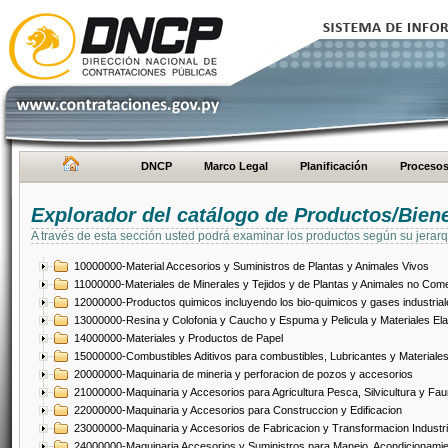
DNCP
Marco Legal
Planificación
Proceso
Explorador del catálogo de Productos/Bien
A través de esta sección usted podrá examinar los productos según su jerarq
10000000-Material Accesorios y Suministros de Plantas y Animales Vivos
11000000-Materiales de Minerales y Tejidos y de Plantas y Animales no Come
12000000-Productos quimicos incluyendo los bio-quimicos y gases industrial
13000000-Resina y Colofonia y Caucho y Espuma y Pelicula y Materiales El
14000000-Materiales y Productos de Papel
15000000-Combustibles Aditivos para combustibles, Lubricantes y Materiales
20000000-Maquinaria de mineria y perforacion de pozos y accesorios
21000000-Maquinaria y Accesorios para Agricultura Pesca, Silvicultura y Fau
22000000-Maquinaria y Accesorios para Construccion y Edificacion
23000000-Maquinaria y Accesorios de Fabricacion y Transformacion Industri
24000000-Maquinaria Accesorios y Suministros para Manejo, Acondicionamie