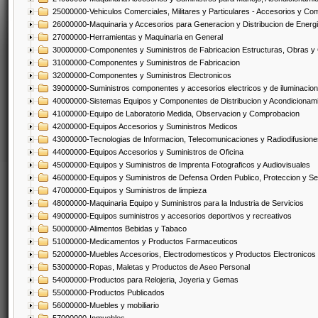
25000000-Vehiculos Comerciales, Militares y Particulares - Accesorios y C
26000000-Maquinaria y Accesorios para Generacion y Distribucion de Energ
27000000-Herramientas y Maquinaria en General
30000000-Componentes y Suministros de Fabricacion Estructuras, Obras y
31000000-Componentes y Suministros de Fabricacion
32000000-Componentes y Suministros Electronicos
39000000-Suministros componentes y accesorios electricos y de iluminacion
40000000-Sistemas Equipos y Componentes de Distribucion y Acondicionam
41000000-Equipo de Laboratorio Medida, Observacion y Comprobacion
42000000-Equipos Accesorios y Suministros Medicos
43000000-Tecnologias de Informacion, Telecomunicaciones y Radiodifusione
44000000-Equipos Accesorios y Suministros de Oficina
45000000-Equipos y Suministros de Imprenta Fotograficos y Audiovisuales
46000000-Equipos y Suministros de Defensa Orden Publico, Proteccion y Se
47000000-Equipos y Suministros de limpieza
48000000-Maquinaria Equipo y Suministros para la Industria de Servicios
49000000-Equipos suministros y accesorios deportivos y recreativos
50000000-Alimentos Bebidas y Tabaco
51000000-Medicamentos y Productos Farmaceuticos
52000000-Muebles Accesorios, Electrodomesticos y Productos Electronico
53000000-Ropas, Maletas y Productos de Aseo Personal
54000000-Productos para Relojeria, Joyeria y Gemas
55000000-Productos Publicados
56000000-Muebles y mobiliario