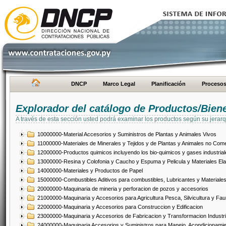
DNCP
Marco Legal
Planificación
Proceso
Explorador del catálogo de Productos/Bien
A través de esta sección usted podrá examinar los productos según su jerarq
10000000-Material Accesorios y Suministros de Plantas y Animales Vivos
11000000-Materiales de Minerales y Tejidos y de Plantas y Animales no Come
12000000-Productos quimicos incluyendo los bio-quimicos y gases industrial
13000000-Resina y Colofonia y Caucho y Espuma y Pelicula y Materiales El
14000000-Materiales y Productos de Papel
15000000-Combustibles Aditivos para combustibles, Lubricantes y Materiales
20000000-Maquinaria de mineria y perforacion de pozos y accesorios
21000000-Maquinaria y Accesorios para Agricultura Pesca, Silvicultura y Fau
22000000-Maquinaria y Accesorios para Construccion y Edificacion
23000000-Maquinaria y Accesorios de Fabricacion y Transformacion Industri
24000000-Maquinaria Accesorios y Suministros para Manejo, Acondicionamie