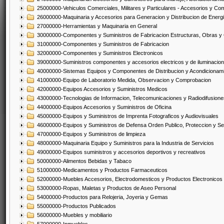
25000000-Vehiculos Comerciales, Militares y Particulares - Accesorios y C
26000000-Maquinaria y Accesorios para Generacion y Distribucion de Energ
27000000-Herramientas y Maquinaria en General
30000000-Componentes y Suministros de Fabricacion Estructuras, Obras y
31000000-Componentes y Suministros de Fabricacion
32000000-Componentes y Suministros Electronicos
39000000-Suministros componentes y accesorios electricos y de iluminacion
40000000-Sistemas Equipos y Componentes de Distribucion y Acondicionam
41000000-Equipo de Laboratorio Medida, Observacion y Comprobacion
42000000-Equipos Accesorios y Suministros Medicos
43000000-Tecnologias de Informacion, Telecomunicaciones y Radiodifusione
44000000-Equipos Accesorios y Suministros de Oficina
45000000-Equipos y Suministros de Imprenta Fotograficos y Audiovisuales
46000000-Equipos y Suministros de Defensa Orden Publico, Proteccion y Se
47000000-Equipos y Suministros de limpieza
48000000-Maquinaria Equipo y Suministros para la Industria de Servicios
49000000-Equipos suministros y accesorios deportivos y recreativos
50000000-Alimentos Bebidas y Tabaco
51000000-Medicamentos y Productos Farmaceuticos
52000000-Muebles Accesorios, Electrodomesticos y Productos Electronico
53000000-Ropas, Maletas y Productos de Aseo Personal
54000000-Productos para Relojeria, Joyeria y Gemas
55000000-Productos Publicados
56000000-Muebles y mobiliario