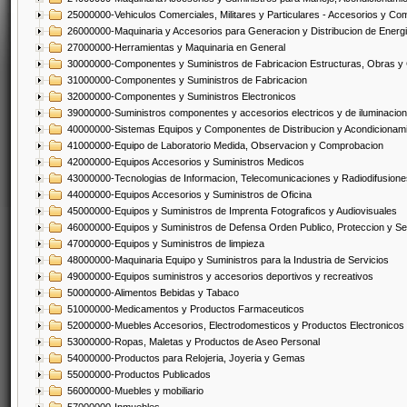
25000000-Vehiculos Comerciales, Militares y Particulares - Accesorios y C
26000000-Maquinaria y Accesorios para Generacion y Distribucion de Energ
27000000-Herramientas y Maquinaria en General
30000000-Componentes y Suministros de Fabricacion Estructuras, Obras y
31000000-Componentes y Suministros de Fabricacion
32000000-Componentes y Suministros Electronicos
39000000-Suministros componentes y accesorios electricos y de iluminacion
40000000-Sistemas Equipos y Componentes de Distribucion y Acondicionam
41000000-Equipo de Laboratorio Medida, Observacion y Comprobacion
42000000-Equipos Accesorios y Suministros Medicos
43000000-Tecnologias de Informacion, Telecomunicaciones y Radiodifusione
44000000-Equipos Accesorios y Suministros de Oficina
45000000-Equipos y Suministros de Imprenta Fotograficos y Audiovisuales
46000000-Equipos y Suministros de Defensa Orden Publico, Proteccion y Se
47000000-Equipos y Suministros de limpieza
48000000-Maquinaria Equipo y Suministros para la Industria de Servicios
49000000-Equipos suministros y accesorios deportivos y recreativos
50000000-Alimentos Bebidas y Tabaco
51000000-Medicamentos y Productos Farmaceuticos
52000000-Muebles Accesorios, Electrodomesticos y Productos Electronico
53000000-Ropas, Maletas y Productos de Aseo Personal
54000000-Productos para Relojeria, Joyeria y Gemas
55000000-Productos Publicados
56000000-Muebles y mobiliario