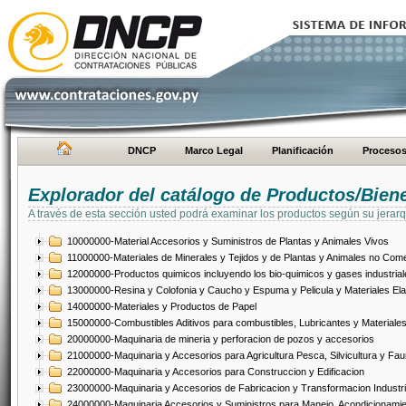
DNCP
Marco Legal
Planificación
Proceso
Explorador del catálogo de Productos/Bien
A través de esta sección usted podrá examinar los productos según su jerarq
10000000-Material Accesorios y Suministros de Plantas y Animales Vivos
11000000-Materiales de Minerales y Tejidos y de Plantas y Animales no Come
12000000-Productos quimicos incluyendo los bio-quimicos y gases industrial
13000000-Resina y Colofonia y Caucho y Espuma y Pelicula y Materiales El
14000000-Materiales y Productos de Papel
15000000-Combustibles Aditivos para combustibles, Lubricantes y Materiales
20000000-Maquinaria de mineria y perforacion de pozos y accesorios
21000000-Maquinaria y Accesorios para Agricultura Pesca, Silvicultura y Fau
22000000-Maquinaria y Accesorios para Construccion y Edificacion
23000000-Maquinaria y Accesorios de Fabricacion y Transformacion Industri
24000000-Maquinaria Accesorios y Suministros para Manejo, Acondicionamie