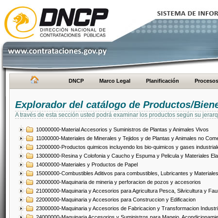
DNCP
Marco Legal
Planificación
Proceso
Explorador del catálogo de Productos/Bien
A través de esta sección usted podrá examinar los productos según su jerarq
10000000-Material Accesorios y Suministros de Plantas y Animales Vivos
11000000-Materiales de Minerales y Tejidos y de Plantas y Animales no Come
12000000-Productos quimicos incluyendo los bio-quimicos y gases industrial
13000000-Resina y Colofonia y Caucho y Espuma y Pelicula y Materiales El
14000000-Materiales y Productos de Papel
15000000-Combustibles Aditivos para combustibles, Lubricantes y Materiales
20000000-Maquinaria de mineria y perforacion de pozos y accesorios
21000000-Maquinaria y Accesorios para Agricultura Pesca, Silvicultura y Fau
22000000-Maquinaria y Accesorios para Construccion y Edificacion
23000000-Maquinaria y Accesorios de Fabricacion y Transformacion Industri
24000000-Maquinaria Accesorios y Suministros para Manejo, Acondicionamie