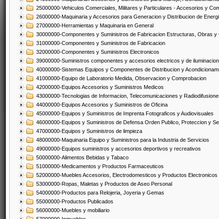
25000000-Vehiculos Comerciales, Militares y Particulares - Accesorios y C
26000000-Maquinaria y Accesorios para Generacion y Distribucion de Energ
27000000-Herramientas y Maquinaria en General
30000000-Componentes y Suministros de Fabricacion Estructuras, Obras y
31000000-Componentes y Suministros de Fabricacion
32000000-Componentes y Suministros Electronicos
39000000-Suministros componentes y accesorios electricos y de iluminacion
40000000-Sistemas Equipos y Componentes de Distribucion y Acondicionam
41000000-Equipo de Laboratorio Medida, Observacion y Comprobacion
42000000-Equipos Accesorios y Suministros Medicos
43000000-Tecnologias de Informacion, Telecomunicaciones y Radiodifusione
44000000-Equipos Accesorios y Suministros de Oficina
45000000-Equipos y Suministros de Imprenta Fotograficos y Audiovisuales
46000000-Equipos y Suministros de Defensa Orden Publico, Proteccion y Se
47000000-Equipos y Suministros de limpieza
48000000-Maquinaria Equipo y Suministros para la Industria de Servicios
49000000-Equipos suministros y accesorios deportivos y recreativos
50000000-Alimentos Bebidas y Tabaco
51000000-Medicamentos y Productos Farmaceuticos
52000000-Muebles Accesorios, Electrodomesticos y Productos Electronico
53000000-Ropas, Maletas y Productos de Aseo Personal
54000000-Productos para Relojeria, Joyeria y Gemas
55000000-Productos Publicados
56000000-Muebles y mobiliario