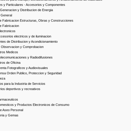
es y Particulares - Accesorios y Componentes
Generacion y Distribucion de Energia
 General
 Fabricacion Estructuras, Obras y Construcciones
e Fabricacion
ectronicos
esorios electricos y de iluminacion
es de Distribucion y Acondicionamiento
, Observacion y Comprobacion
tros Medicos
elecomunicaciones y Radiodifusiones
ros de Oficina
enta Fotograficos y Audiovisuales
nsa Orden Publico, Proteccion y Seguridad
ieza
s para la Industria de Servicios
ios deportivos y recreativos
armaceuticos
omesticos y Productos Electronicos de Consumo
e Aseo Personal
yeria y Gemas