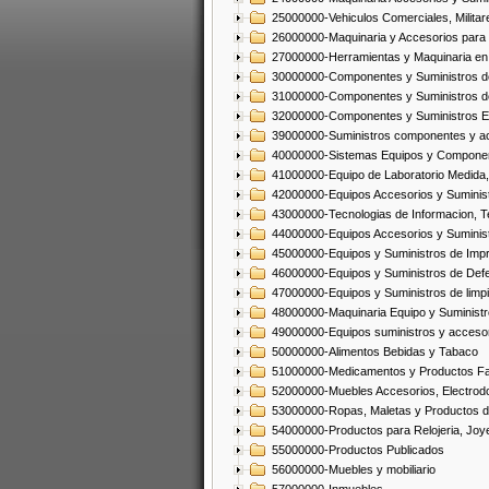
25000000-Vehiculos Comerciales, Militar
26000000-Maquinaria y Accesorios para 
27000000-Herramientas y Maquinaria en
30000000-Componentes y Suministros de
31000000-Componentes y Suministros d
32000000-Componentes y Suministros El
39000000-Suministros componentes y acc
40000000-Sistemas Equipos y Component
41000000-Equipo de Laboratorio Medida
42000000-Equipos Accesorios y Suminis
43000000-Tecnologias de Informacion, T
44000000-Equipos Accesorios y Suminist
45000000-Equipos y Suministros de Impr
46000000-Equipos y Suministros de Defe
47000000-Equipos y Suministros de limp
48000000-Maquinaria Equipo y Suministro
49000000-Equipos suministros y accesor
50000000-Alimentos Bebidas y Tabaco
51000000-Medicamentos y Productos F
52000000-Muebles Accesorios, Electrod
53000000-Ropas, Maletas y Productos d
54000000-Productos para Relojeria, Jo
55000000-Productos Publicados
56000000-Muebles y mobiliario