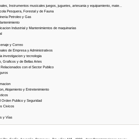
ales, Instrumentos musicales juegos, juguetes, artesania y equipamiento, mate...
cola Pesquera, Forestal y de Fauna
neria Petroleo y Gas
Mantenimiento
cacion Industrial y Mantenimientos de maquinarias
al
cenaje y Correo
nales de Empresa y Administrativos
 investigacion y tecnologia
, Graficos y de Bellas Artes
 Relacionados con el Sector Publico
guros
rmacion
on, Alojamiento y Entretenimiento
ticos
 Orden Publico y Seguridad
os Civicos
as y Vías