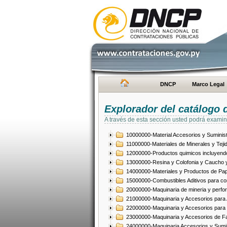
DNCP
Marco Legal
Explorador del catálogo 
A través de esta sección usted podrá examin
10000000-Material Accesorios y Suminist
11000000-Materiales de Minerales y Teji
12000000-Productos quimicos incluyendo 
13000000-Resina y Colofonia y Caucho y
14000000-Materiales y Productos de Pap
15000000-Combustibles Aditivos para com
20000000-Maquinaria de mineria y perfo
21000000-Maquinaria y Accesorios para Ag
22000000-Maquinaria y Accesorios para 
23000000-Maquinaria y Accesorios de Fab
24000000-Maquinaria Accesorios y Sumin