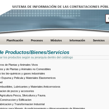
Planificación
Procesos
Módulos
Información
Servicios
de Productos/Bienes/Servicios
ar los productos según su jerarquía dentro del catálogo
ros de Plantas y Animales Vivos
dos y de Plantas y Animales no Comestibles
los bio-quimicos y gases industriales
 Espuma y Pelicula y Materiales Elastomericos
el
bustibles, Lubricantes y Materiales Anticorrosivos
racion de pozos y accesorios
ricultura Pesca, Silvicultura y Fauna.
Construccion y Edificacion
ricacion y Transformacion Industrial
istros para Manejo, Acondicionamiento y Almacenamiento de Materiales