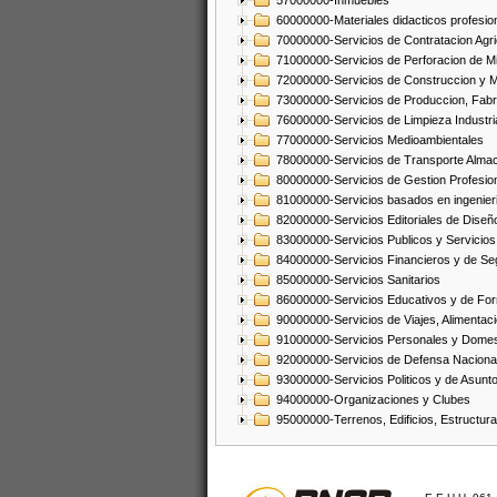
57000000-Inmuebles
60000000-Materiales didacticos profesion
70000000-Servicios de Contratacion Agri
71000000-Servicios de Perforacion de Mi
72000000-Servicios de Construccion y 
73000000-Servicios de Produccion, Fabri
76000000-Servicios de Limpieza Industri
77000000-Servicios Medioambientales
78000000-Servicios de Transporte Alma
80000000-Servicios de Gestion Profesio
81000000-Servicios basados en ingenieria
82000000-Servicios Editoriales de Diseño
83000000-Servicios Publicos y Servicios
84000000-Servicios Financieros y de Se
85000000-Servicios Sanitarios
86000000-Servicios Educativos y de Fo
90000000-Servicios de Viajes, Alimentaci
91000000-Servicios Personales y Domes
92000000-Servicios de Defensa Nacional
93000000-Servicios Politicos y de Asunt
94000000-Organizaciones y Clubes
95000000-Terrenos, Edificios, Estructur