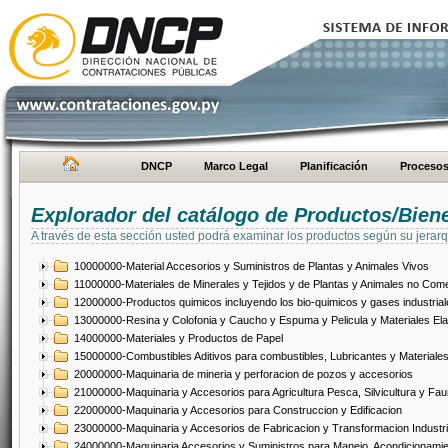
DNCP
Marco Legal
Planificación
Proceso
Explorador del catálogo de Productos/Bien
A través de esta sección usted podrá examinar los productos según su jerarq
10000000-Material Accesorios y Suministros de Plantas y Animales Vivos
11000000-Materiales de Minerales y Tejidos y de Plantas y Animales no Come
12000000-Productos quimicos incluyendo los bio-quimicos y gases industrial
13000000-Resina y Colofonia y Caucho y Espuma y Pelicula y Materiales El
14000000-Materiales y Productos de Papel
15000000-Combustibles Aditivos para combustibles, Lubricantes y Materiales
20000000-Maquinaria de mineria y perforacion de pozos y accesorios
21000000-Maquinaria y Accesorios para Agricultura Pesca, Silvicultura y Fau
22000000-Maquinaria y Accesorios para Construccion y Edificacion
23000000-Maquinaria y Accesorios de Fabricacion y Transformacion Industri
24000000-Maquinaria Accesorios y Suministros para Manejo, Acondicionamie