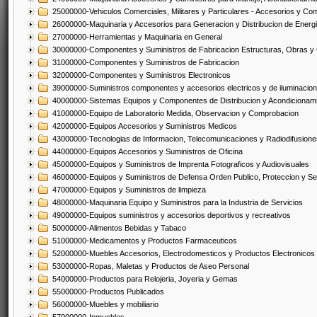
25000000-Vehiculos Comerciales, Militares y Particulares - Accesorios y C
26000000-Maquinaria y Accesorios para Generacion y Distribucion de Energ
27000000-Herramientas y Maquinaria en General
30000000-Componentes y Suministros de Fabricacion Estructuras, Obras y
31000000-Componentes y Suministros de Fabricacion
32000000-Componentes y Suministros Electronicos
39000000-Suministros componentes y accesorios electricos y de iluminacion
40000000-Sistemas Equipos y Componentes de Distribucion y Acondicionam
41000000-Equipo de Laboratorio Medida, Observacion y Comprobacion
42000000-Equipos Accesorios y Suministros Medicos
43000000-Tecnologias de Informacion, Telecomunicaciones y Radiodifusione
44000000-Equipos Accesorios y Suministros de Oficina
45000000-Equipos y Suministros de Imprenta Fotograficos y Audiovisuales
46000000-Equipos y Suministros de Defensa Orden Publico, Proteccion y Se
47000000-Equipos y Suministros de limpieza
48000000-Maquinaria Equipo y Suministros para la Industria de Servicios
49000000-Equipos suministros y accesorios deportivos y recreativos
50000000-Alimentos Bebidas y Tabaco
51000000-Medicamentos y Productos Farmaceuticos
52000000-Muebles Accesorios, Electrodomesticos y Productos Electronico
53000000-Ropas, Maletas y Productos de Aseo Personal
54000000-Productos para Relojeria, Joyeria y Gemas
55000000-Productos Publicados
56000000-Muebles y mobiliario