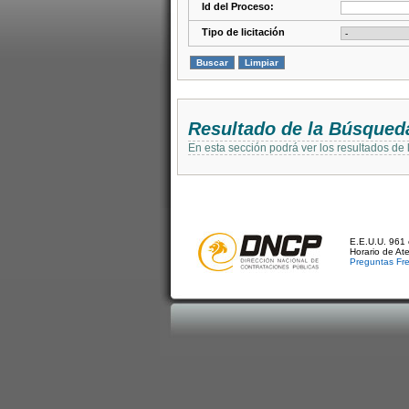
Id del Proceso:
Tipo de licitación
Resultado de la Búsqued
En esta sección podrá ver los resultados de
E.E.U.U. 961 
Horario de At
Preguntas Fr