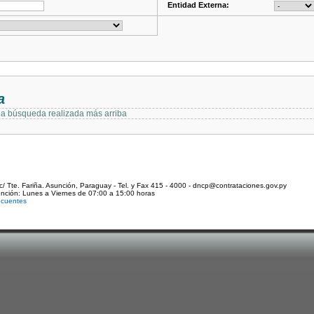
Entidad Externa:
a
 la búsqueda realizada más arriba
c/ Tte. Fariña. Asunción, Paraguay - Tel. y Fax 415 - 4000 - dncp@contrataciones.gov.py
ención: Lunes a Viernes de 07:00 a 15:00 horas
ecuentes