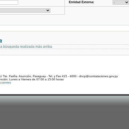
Entidad Externa:
a
 la búsqueda realizada más arriba
c/ Tte. Fariña. Asunción, Paraguay - Tel. y Fax 415 - 4000 - dncp@contrataciones.gov.py
ención: Lunes a Viernes de 07:00 a 15:00 horas
ecuentes