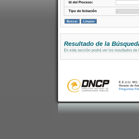
Id del Proceso:
Tipo de licitación
Resultado de la Búsqued
En esta sección podrá ver los resultados de
E.E.U.U. 961 
Horario de At
Preguntas Fr