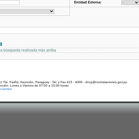
Entidad Externa:
a
 la búsqueda realizada más arriba
c/ Tte. Fariña. Asunción, Paraguay - Tel. y Fax 415 - 4000 - dncp@contrataciones.gov.py
ención: Lunes a Viernes de 07:00 a 15:00 horas
ecuentes