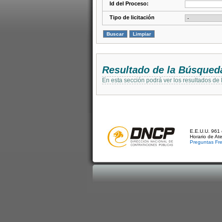
Id del Proceso:
Tipo de licitación
Resultado de la Búsqued
En esta sección podrá ver los resultados de
E.E.U.U. 961 
Horario de At
Preguntas Fr