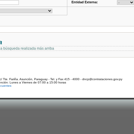
Entidad Externa:
a
 la búsqueda realizada más arriba
c/ Tte. Fariña. Asunción, Paraguay - Tel. y Fax 415 - 4000 - dncp@contrataciones.gov.py
ención: Lunes a Viernes de 07:00 a 15:00 horas
ecuentes