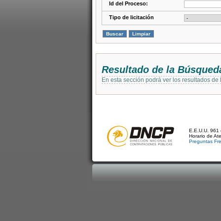
Id del Proceso:
Tipo de licitación
Resultado de la Búsqued
En esta sección podrá ver los resultados de
E.E.U.U. 961 
Horario de At
Preguntas Fr