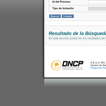
Id del Proceso:
Tipo de licitación
Resultado de la Búsqued
En esta sección podrá ver los resultados de
E.E.U.U. 961 
Horario de At
Preguntas Fr