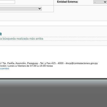
Entidad Externa:
a
 la búsqueda realizada más arriba
c/ Tte. Fariña. Asunción, Paraguay - Tel. y Fax 415 - 4000 - dncp@contrataciones.gov.py
ención: Lunes a Viernes de 07:00 a 15:00 horas
ecuentes