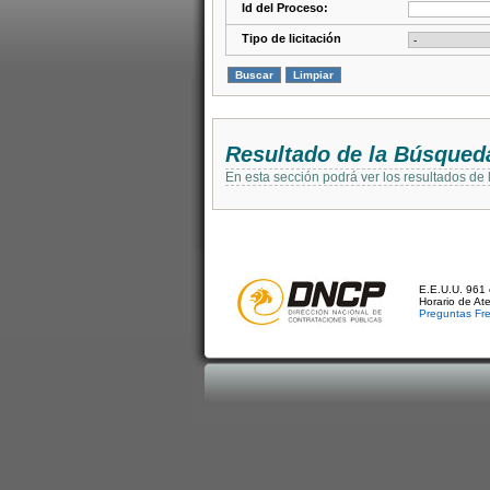
Id del Proceso:
Tipo de licitación
Resultado de la Búsqued
En esta sección podrá ver los resultados de
E.E.U.U. 961 
Horario de At
Preguntas Fr