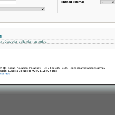
Entidad Externa:
a
 la búsqueda realizada más arriba
c/ Tte. Fariña. Asunción, Paraguay - Tel. y Fax 415 - 4000 - dncp@contrataciones.gov.py
ención: Lunes a Viernes de 07:00 a 15:00 horas
ecuentes