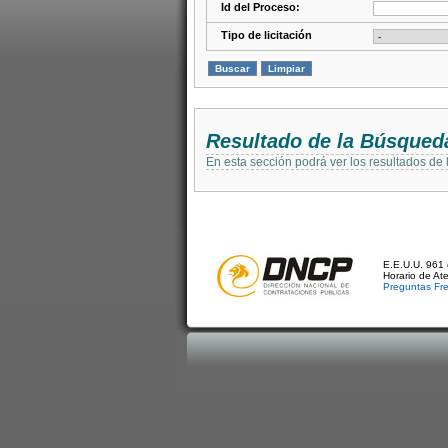
Id del Proceso:
Tipo de licitación
Resultado de la Búsqued
En esta sección podrá ver los resultados de
E.E.U.U. 961 
Horario de At
Preguntas Fr