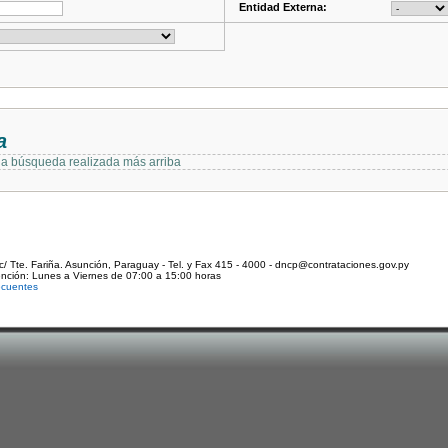
Entidad Externa:
a
 la búsqueda realizada más arriba
c/ Tte. Fariña. Asunción, Paraguay - Tel. y Fax 415 - 4000 - dncp@contrataciones.gov.py
ención: Lunes a Viernes de 07:00 a 15:00 horas
ecuentes