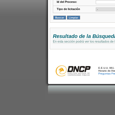
Id del Proceso:
Tipo de licitación
Resultado de la Búsqued
En esta sección podrá ver los resultados de
E.E.U.U. 961 
Horario de At
Preguntas Fr