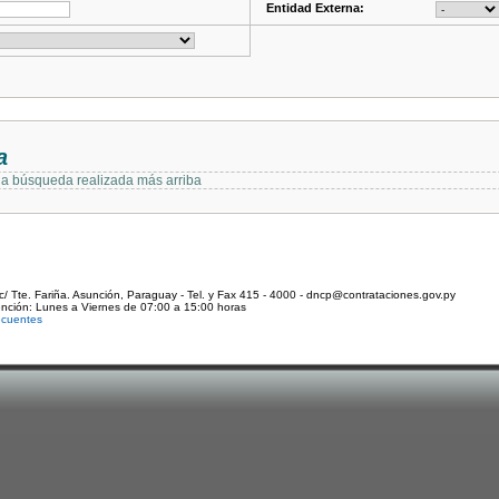
Entidad Externa:
a
 la búsqueda realizada más arriba
c/ Tte. Fariña. Asunción, Paraguay - Tel. y Fax 415 - 4000 - dncp@contrataciones.gov.py
ención: Lunes a Viernes de 07:00 a 15:00 horas
ecuentes