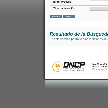
Id del Proceso:
Tipo de licitación
Resultado de la Búsqued
En esta sección podrá ver los resultados de
E.E.U.U. 961 
Horario de At
Preguntas Fr