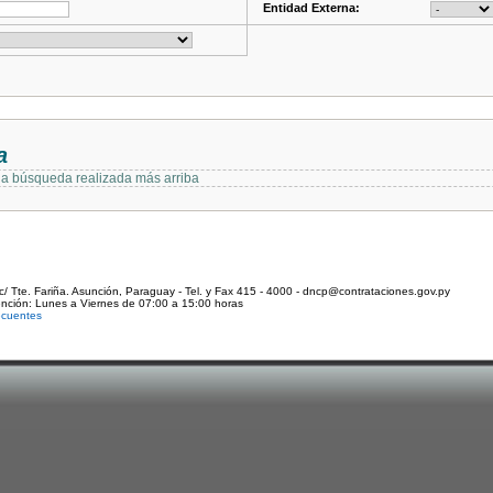
Entidad Externa:
a
 la búsqueda realizada más arriba
c/ Tte. Fariña. Asunción, Paraguay - Tel. y Fax 415 - 4000 - dncp@contrataciones.gov.py
ención: Lunes a Viernes de 07:00 a 15:00 horas
ecuentes