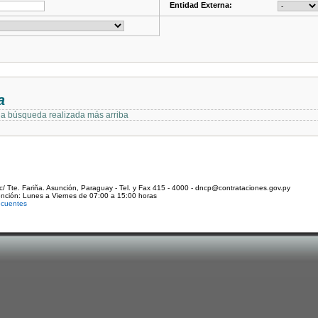
Entidad Externa:
a
 la búsqueda realizada más arriba
c/ Tte. Fariña. Asunción, Paraguay - Tel. y Fax 415 - 4000 - dncp@contrataciones.gov.py
ención: Lunes a Viernes de 07:00 a 15:00 horas
ecuentes