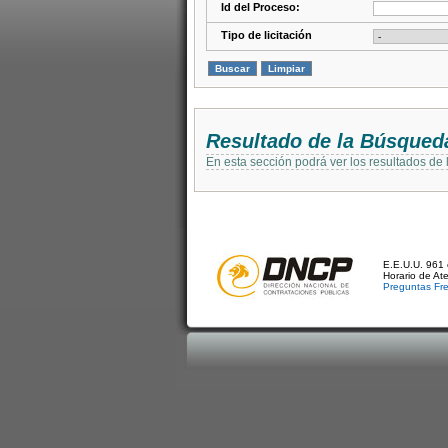
Id del Proceso:
Tipo de licitación
Resultado de la Búsqued
En esta sección podrá ver los resultados de
E.E.U.U. 961 
Horario de At
Preguntas Fr