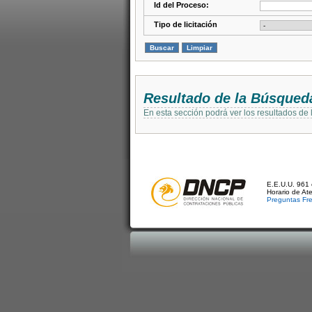
Id del Proceso:
Tipo de licitación
Resultado de la Búsqued
En esta sección podrá ver los resultados de
E.E.U.U. 961 
Horario de At
Preguntas Fr