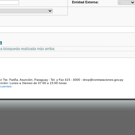
Entidad Externa:
a
 la búsqueda realizada más arriba
c/ Tte. Fariña. Asunción, Paraguay - Tel. y Fax 415 - 4000 - dncp@contrataciones.gov.py
ención: Lunes a Viernes de 07:00 a 15:00 horas
ecuentes