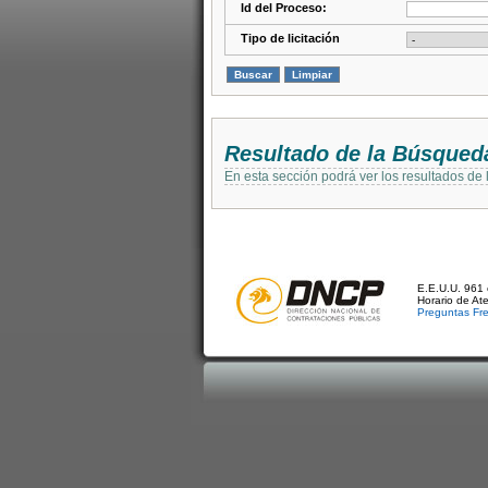
Id del Proceso:
Tipo de licitación
Resultado de la Búsqued
En esta sección podrá ver los resultados de
E.E.U.U. 961 
Horario de At
Preguntas Fr