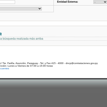
Entidad Externa:
a
 la búsqueda realizada más arriba
c/ Tte. Fariña. Asunción, Paraguay - Tel. y Fax 415 - 4000 - dncp@contrataciones.gov.py
ención: Lunes a Viernes de 07:00 a 15:00 horas
ecuentes