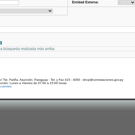
Entidad Externa:
a
 la búsqueda realizada más arriba
c/ Tte. Fariña. Asunción, Paraguay - Tel. y Fax 415 - 4000 - dncp@contrataciones.gov.py
ención: Lunes a Viernes de 07:00 a 15:00 horas
ecuentes