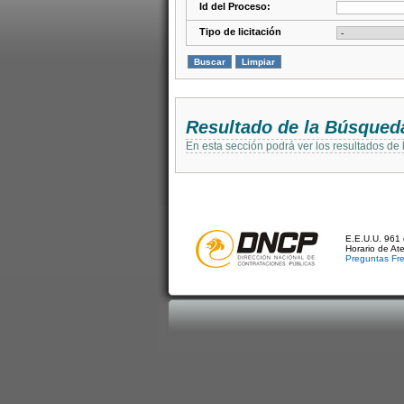
Id del Proceso:
Tipo de licitación
Resultado de la Búsqued
En esta sección podrá ver los resultados de
E.E.U.U. 961 
Horario de At
Preguntas Fr