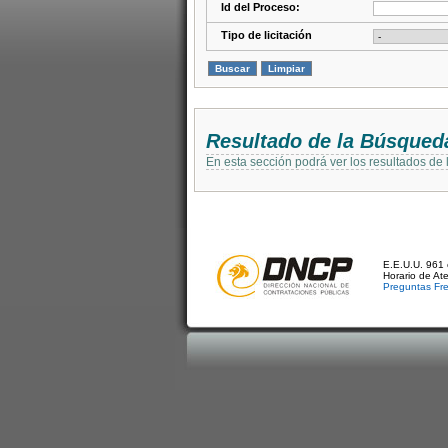
Id del Proceso:
Tipo de licitación
Resultado de la Búsqued
En esta sección podrá ver los resultados de
E.E.U.U. 961 
Horario de At
Preguntas Fr