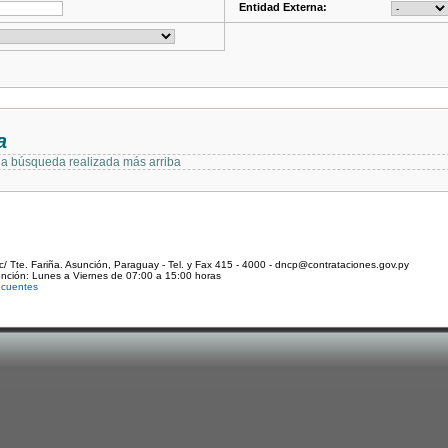
Entidad Externa:
a
 la búsqueda realizada más arriba
c/ Tte. Fariña. Asunción, Paraguay - Tel. y Fax 415 - 4000 - dncp@contrataciones.gov.py
ención: Lunes a Viernes de 07:00 a 15:00 horas
ecuentes