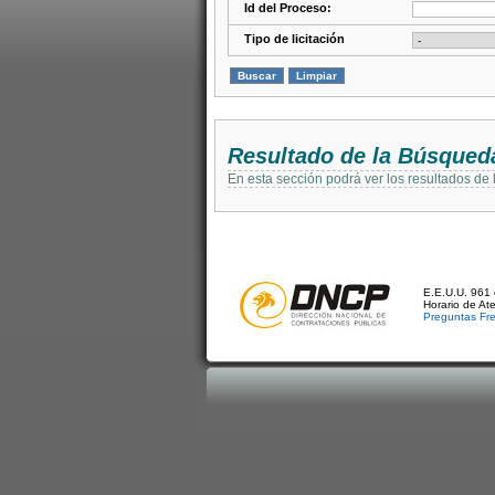
Id del Proceso:
Tipo de licitación
Resultado de la Búsqued
En esta sección podrá ver los resultados de
E.E.U.U. 961 
Horario de At
Preguntas Fr