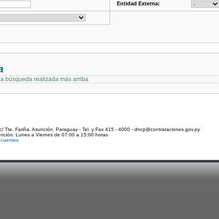
Entidad Externa:
a
 la búsqueda realizada más arriba
c/ Tte. Fariña. Asunción, Paraguay - Tel. y Fax 415 - 4000 - dncp@contrataciones.gov.py
ención: Lunes a Viernes de 07:00 a 15:00 horas
ecuentes