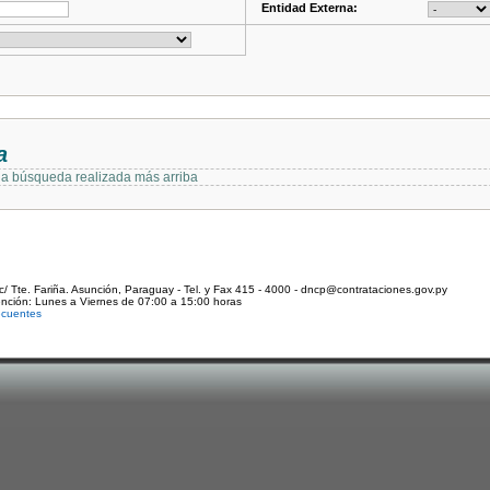
Entidad Externa:
a
 la búsqueda realizada más arriba
c/ Tte. Fariña. Asunción, Paraguay - Tel. y Fax 415 - 4000 - dncp@contrataciones.gov.py
ención: Lunes a Viernes de 07:00 a 15:00 horas
ecuentes