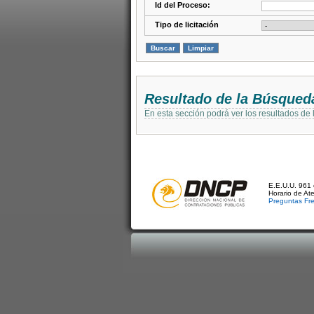
Id del Proceso:
Tipo de licitación
Resultado de la Búsqued
En esta sección podrá ver los resultados de
E.E.U.U. 961 
Horario de At
Preguntas Fr