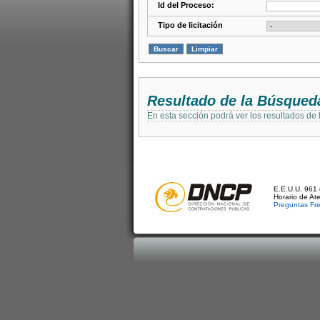
Id del Proceso:
Tipo de licitación
Resultado de la Búsqued
En esta sección podrá ver los resultados de
E.E.U.U. 961 
Horario de At
Preguntas Fr