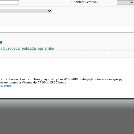
Entidad Externa:
a
 la búsqueda realizada más arriba
c/ Tte. Fariña. Asunción, Paraguay - Tel. y Fax 415 - 4000 - dncp@contrataciones.gov.py
ención: Lunes a Viernes de 07:00 a 15:00 horas
ecuentes