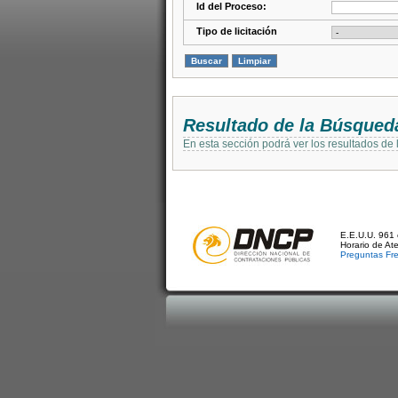
Id del Proceso:
Tipo de licitación
Resultado de la Búsqued
En esta sección podrá ver los resultados de
E.E.U.U. 961 
Horario de At
Preguntas Fr