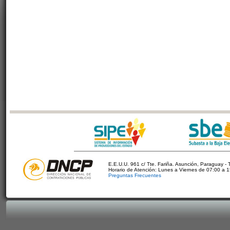
E.E.U.U. 961 c/ Tte. Fariña. Asunción, Paraguay - 
Horario de Atención: Lunes a Viernes de 07:00 a 
Preguntas Frecuentes