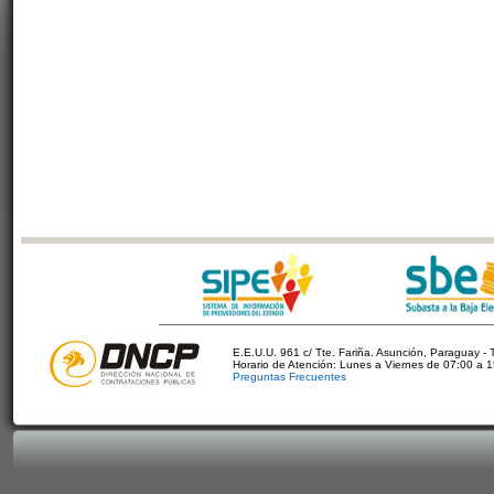
E.E.U.U. 961 c/ Tte. Fariña. Asunción, Paraguay - 
Horario de Atención: Lunes a Viernes de 07:00 a 
Preguntas Frecuentes