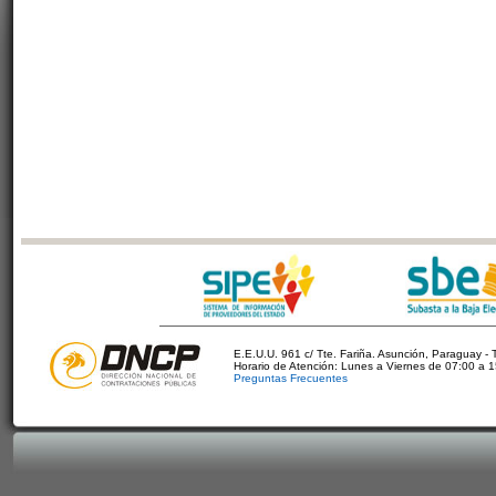
E.E.U.U. 961 c/ Tte. Fariña. Asunción, Paraguay - 
Horario de Atención: Lunes a Viernes de 07:00 a 
Preguntas Frecuentes