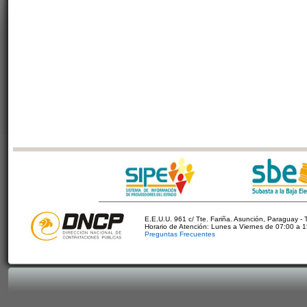
E.E.U.U. 961 c/ Tte. Fariña. Asunción, Paraguay - 
Horario de Atención: Lunes a Viernes de 07:00 a 
Preguntas Frecuentes