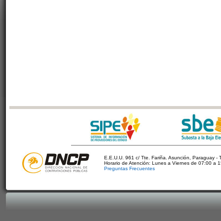
E.E.U.U. 961 c/ Tte. Fariña. Asunción, Paraguay - 
Horario de Atención: Lunes a Viernes de 07:00 a 
Preguntas Frecuentes