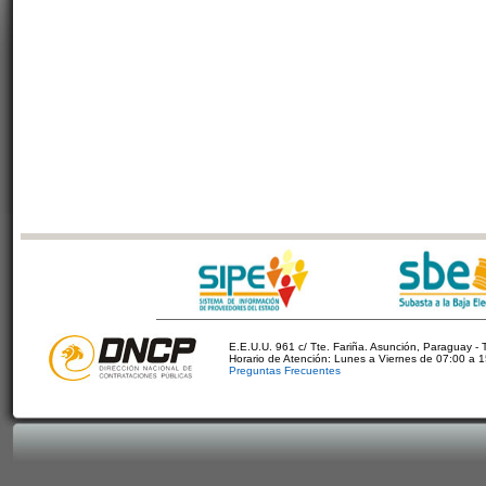
E.E.U.U. 961 c/ Tte. Fariña. Asunción, Paraguay - 
Horario de Atención: Lunes a Viernes de 07:00 a 
Preguntas Frecuentes