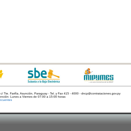
c/ Tte. Fariña. Asunción, Paraguay - Tel. y Fax 415 - 4000 - dncp@contrataciones.gov.py
tención: Lunes a Viernes de 07:00 a 15:00 horas
ecuentes