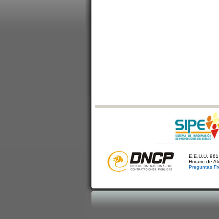
E.E.U.U. 961 
Horario de A
Preguntas Fr