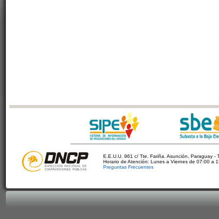
E.E.U.U. 961 c/ Tte. Fariña. Asunción, Paraguay - 
Horario de Atención: Lunes a Viernes de 07:00 a 
Preguntas Frecuentes