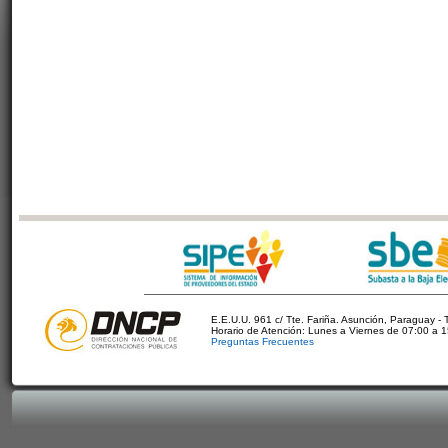
E.E.U.U. 961 c/ Tte. Fariña. Asunción, Paraguay - 
Horario de Atención: Lunes a Viernes de 07:00 a 
Preguntas Frecuentes