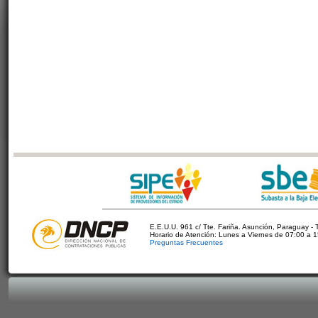
E.E.U.U. 961 c/ Tte. Fariña. Asunción, Paraguay - 
Horario de Atención: Lunes a Viernes de 07:00 a 
Preguntas Frecuentes